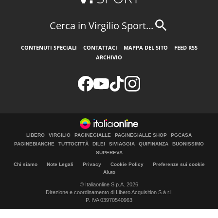
Cerca in Virgilio Sport...
CONTENUTI SPECIALI
CONTATTACI
MAPPA DEL SITO
FEED RSS
ARCHIVIO
LIBERO
VIRGILIO
PAGINEGIALLE
PAGINEGIALLE SHOP
PGCASA
PAGINEBIANCHE
TUTTOCITTÀ
DILEI
SIVIAGGIA
QUIFINANZA
BUONISSIMO
SUPEREVA
Chi siamo
Note Legali
Privacy
Cookie Policy
Preferenze sui cookie
Aiuto
© Italiaonline S.p.A. 2026
Direzione e coordinamento di Libero Acquisition S.á r.l.
P. IVA 03970540963