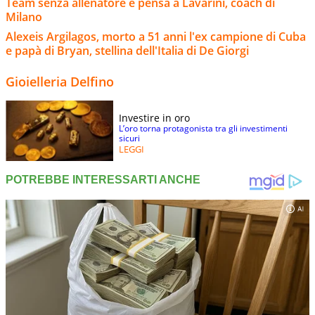
Team senza allenatore e pensa a Lavarini, coach di
Milano
Alexeis Argilagos, morto a 51 anni l'ex campione di Cuba
e papà di Bryan, stellina dell'Italia di De Giorgi
Gioielleria Delfino
Investire in oro
L’oro torna protagonista tra gli investimenti
sicuri
LEGGI