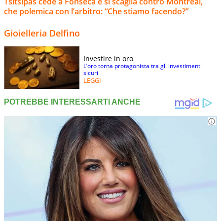
Tsitsipas cede a Fonseca e si scaglia contro Montreal,
che polemica con l’arbitro: “Che stiamo facendo?”
Gioielleria Delfino
Investire in oro
L’oro torna protagonista tra gli investimenti
sicuri
LEGGI