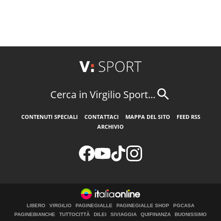
Cerca in Virgilio Sport...
CONTENUTI SPECIALI
CONTATTACI
MAPPA DEL SITO
FEED RSS
ARCHIVIO
LIBERO
VIRGILIO
PAGINEGIALLE
PAGINEGIALLE SHOP
PGCASA
PAGINEBIANCHE
TUTTOCITTÀ
DILEI
SIVIAGGIA
QUIFINANZA
BUONISSIMO