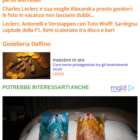
perso Mercedes”
Charles Leclerc e sua moglie Alexandra presto genitori:
le foto in vacanza non lasciano dubbi...
Leclerc, Antonelli e Verstappen con Toto Wolff: Sardegna
capitale della F1, Kimi scatenato tra disco e kart
Gioielleria Delfino
Investire in oro
L’oro torna protagonista tra gli investimenti
sicuri
LEGGI