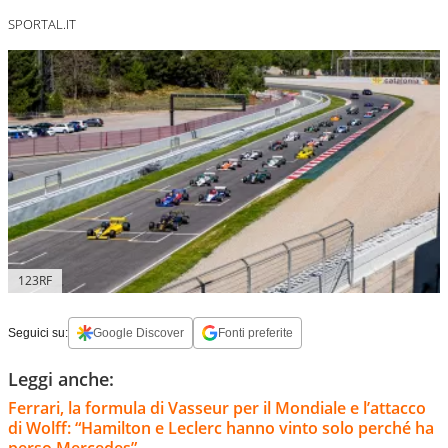
SPORTAL.IT
123RF
Seguici su:
Google Discover
Fonti preferite
Leggi anche:
Ferrari, la formula di Vasseur per il Mondiale e l’attacco
di Wolff: “Hamilton e Leclerc hanno vinto solo perché ha