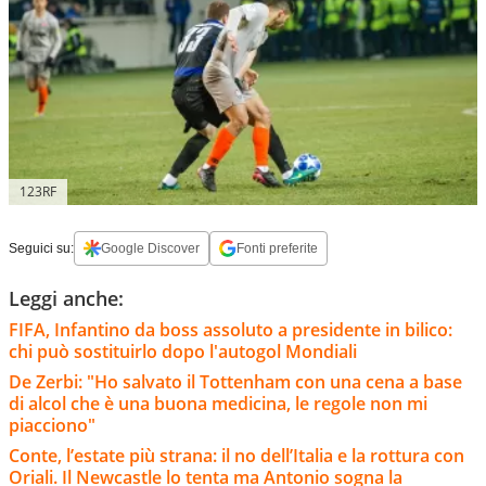
123RF
Seguici su:
Google Discover
Fonti preferite
Leggi anche:
FIFA, Infantino da boss assoluto a presidente in bilico:
chi può sostituirlo dopo l'autogol Mondiali
De Zerbi: "Ho salvato il Tottenham con una cena a base
di alcol che è una buona medicina, le regole non mi
piacciono"
Conte, l’estate più strana: il no dell’Italia e la rottura con
Oriali. Il Newcastle lo tenta ma Antonio sogna la