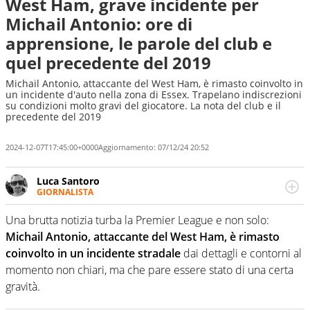
West Ham, grave incidente per
Michail Antonio: ore di
apprensione, le parole del club e
quel precedente del 2019
Michail Antonio, attaccante del West Ham, è rimasto coinvolto in
un incidente d'auto nella zona di Essex. Trapelano indiscrezioni
su condizioni molto gravi del giocatore. La nota del club e il
precedente del 2019
2024-12-07T17:45:00+0000
Aggiornamento:
07/12/24 20:52
Luca Santoro
GIORNALISTA
Esperto di Motorsport ma, più in generale, appassionato
di tutto ciò che sia Sport, anche senza il Motor. Dà il
Una brutta notizia turba la Premier League e non solo:
meglio di sé quando la strada fa largo alle due o alle
Michail Antonio, attaccante del West Ham, è rimasto
quattro ruote
coinvolto in un incidente stradale
dai dettagli e contorni al
momento non chiari, ma che pare essere stato di una certa
gravità.