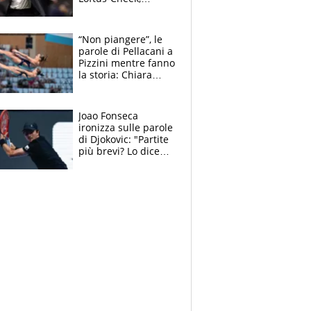
Estupinian e
Gimenez in bilico,
Soulè e Osorio nel
“Non piangere”, le
mirino
parole di Pellacani a
Pizzini mentre fanno
la storia: Chiara
batte anche il
record di Ceccon
Joao Fonseca
ironizza sulle parole
di Djokovic: "Partite
più brevi? Lo dice
solo perché sta
invecchiando..."