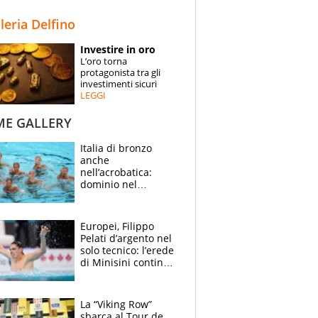
STORIE
lleria Delfino
SPECIALI
Investire in oro
L’oro torna
ESPERTI
protagonista tra gli
investimenti sicuri
LEGGI
CONTATTI
ME GALLERY
Italia di bronzo
anche
nell’acrobatica:
dominio nel
medagliere, ora
tocca a Ceccon, Curti
e compagni
Europei, Filippo
continuare
Pelati d’argento nel
solo tecnico: l’erede
di Minisini continua
a stupire, Los
Angeles è già nel
mirino
La “Viking Row”
sbarca al Tour de