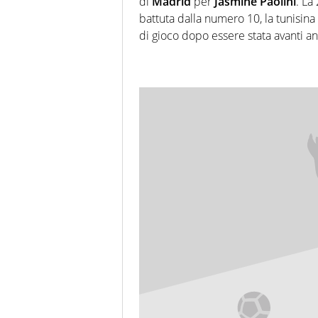
di
Madrid
per
Jasmine Paolini
. La
battuta dalla numero 10, la tunisina
di gioco dopo essere stata avanti a