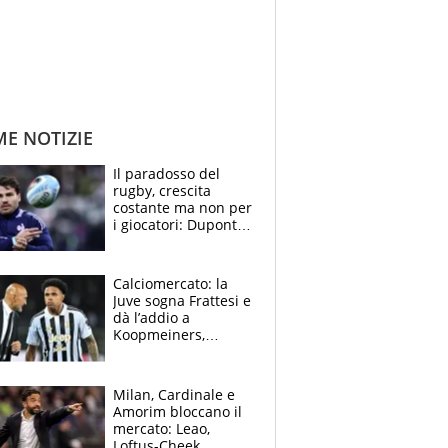
ME NOTIZIE
Il paradosso del
rugby, crescita
costante ma non per
i giocatori: Dupont
(il più pagato al
mondo) guadagna
solo 1,4 milioni
Calciomercato: la
all'anno
Juve sogna Frattesi e
dà l’addio a
Koopmeiners,
Romero si allontana
dall’Inter, Fiorentina
scatenata
Milan, Cardinale e
Amorim bloccano il
mercato: Leao,
Loftus-Cheek,