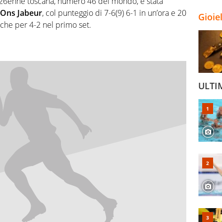
 26enne toscana, numero 46 del mondo, è stata
Ons Jabeur
, col punteggio di 7-6(9) 6-1 in un’ora e 20
Gioie
nche per 4-2 nel primo set.
ULTI