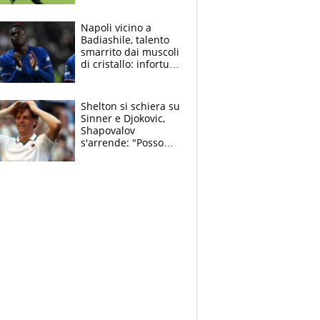
sentenza dei tifosi
Napoli vicino a
Badiashile, talento
smarrito dai muscoli
di cristallo: infortuni
a raffica negli ultimi
3 anni
Shelton si schiera su
Sinner e Djokovic,
Shapovalov
s'arrende: "Posso
battere tutti tranne
Jannik e Alcaraz"