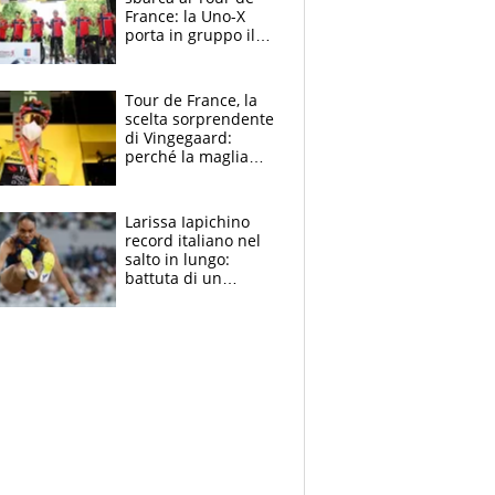
France: la Uno-X
porta in gruppo il
rito della Norvegia
di Haaland e
compagni
Tour de France, la
scelta sorprendente
di Vingegaard:
perché la maglia
gialla indossa la
mascherina, il
rischio da evitare
Larissa Iapichino
record italiano nel
salto in lungo:
battuta di un
centimetro mamma
Fiona May