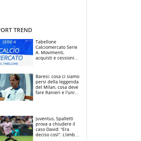
ORT TREND
Tabellone
Calciomercato Serie
A. Movimenti,
acquisti e cessioni:
estate 2026-27
Baresi: cosa ci siamo
persi della leggenda
del Milan, cosa deve
fare Ranieri e l'unico
neo di una carriera
immacolata
Juventus, Spalletti
prova a chiudere il
caso David: “Era
deciso così”. L’ombra
di Zirkzee e la