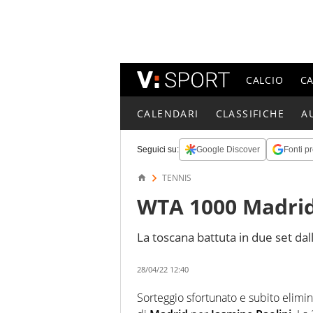
CALCIO
C
CALENDARI
CLASSIFICHE
A
Seguici su:
Google Discover
Fonti pr
TENNIS
WTA 1000 Madrid:
La toscana battuta in due set dal
28/04/22 12:40
Sorteggio sfortunato e subito elimi