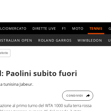
ALCIOMERCATO
DIRETTE LIVE
F1
MOTO
TENNIS
G
USTRALIAN OPEN
ROLAND GARROS
WIMBLEDON
U
eferite
 Paolini subito fuori
la tunisina Jabeur.
CONDIVIDI
nazione al primo turno del WTA 1000 sulla terra rossa