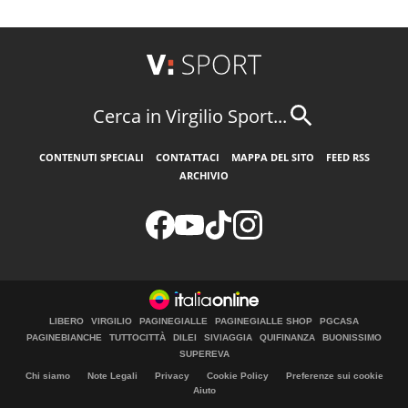
Cerca in Virgilio Sport...
CONTENUTI SPECIALI
CONTATTACI
MAPPA DEL SITO
FEED RSS
ARCHIVIO
LIBERO
VIRGILIO
PAGINEGIALLE
PAGINEGIALLE SHOP
PGCASA
PAGINEBIANCHE
TUTTOCITTÀ
DILEI
SIVIAGGIA
QUIFINANZA
BUONISSIMO
SUPEREVA
Chi siamo
Note Legali
Privacy
Cookie Policy
Preferenze sui cookie
Aiuto