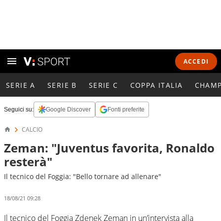
ACCEDI
SERIE A
SERIE B
SERIE C
COPPA ITALIA
CHAMP
Seguici su:
Google Discover
Fonti preferite
CALCIO
Zeman: "Juventus favorita, Ronaldo
resterà"
Il tecnico del Foggia: "Bello tornare ad allenare"
18/08/21 09:28
Il tecnico del Foggia Zdenek Zeman in un’intervista alla