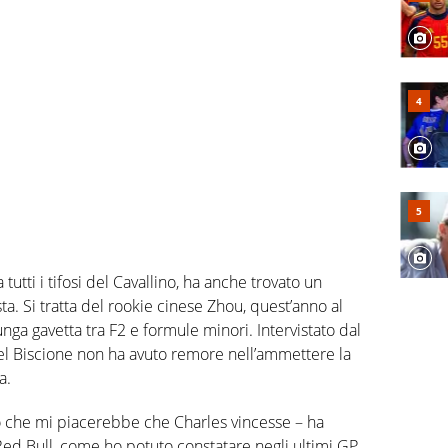
 tutti i tifosi del Cavallino, ha anche trovato un
ista. Si tratta del rookie cinese Zhou, quest’anno al
ga gavetta tra F2 e formule minori. Intervistato dal
el Biscione non ha avuto remore nell’ammettere la
a.
o che mi piacerebbe che Charles vincesse – ha
ed Bull, come ho potuto constatare negli ultimi GP,