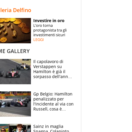
STORIE
lleria Delfino
SPECIALI
Investire in oro
L’oro torna
ESPERTI
protagonista tra gli
investimenti sicuri
LEGGI
CONTATTI
ME GALLERY
Il capolavoro di
Verstappen su
Hamilton è già il
sorpasso dell'anno:
che smacco Lewis,
come Abu Dhabi
2021
Gp Belgio: Hamilton
penalizzato per
l'incidente al via con
Russell, cosa è
successo. Mercedes
out, 5" a Lewis
Sainz in maglia
Spagna, Colapinto