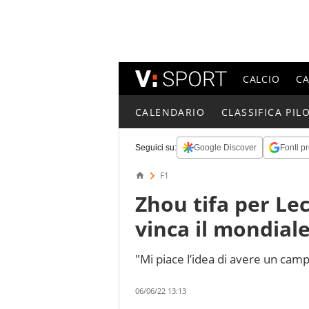
CALCIO
C
CALENDARIO
CLASSIFICA PILO
Seguici su:
Google Discover
Fonti pr
F1
Zhou tifa per Le
vinca il mondial
"Mi piace l’idea di avere un ca
06/06/22 13:13