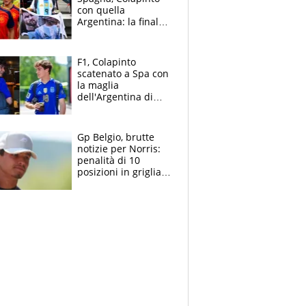
con quella
Argentina: la finale
Mondiale si gioca a
Spa e Alonso non
vede l'ora
F1, Colapinto
scatenato a Spa con
la maglia
dell'Argentina di
Messi punge la
Spagna: "Capiranno
le parolacce"
Gp Belgio, brutte
notizie per Norris:
penalità di 10
posizioni in griglia,
la scelta dolorosa
ma obbligata di
McLaren