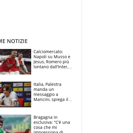
ME NOTIZIE
Calciomercato:
Napoli su Musso e
Jesus, Romero più
lontano dall’Inter,
delirio Mastantuono,
Juve su Trubin. Il
tabellone
Italia, Palestra
manda un
messaggio a
Mancini, spiega il
motivo del no
all’Inter e lancia
l'alleanza con
Bragagna in
Donnarumma
esclusiva: “C’è una
cosa che mi
impressiona di