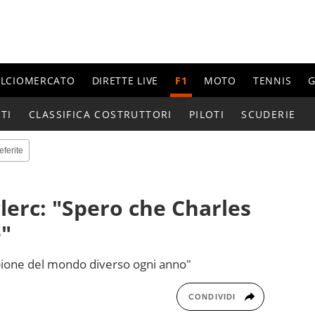
ALCIOMERCATO
DIRETTE LIVE
F1
MOTO
TENNIS
G
TI
CLASSIFICA COSTRUTTORI
PILOTI
SCUDERIE
eferite
clerc: "Spero che Charles
e"
mpione del mondo diverso ogni anno"
CONDIVIDI