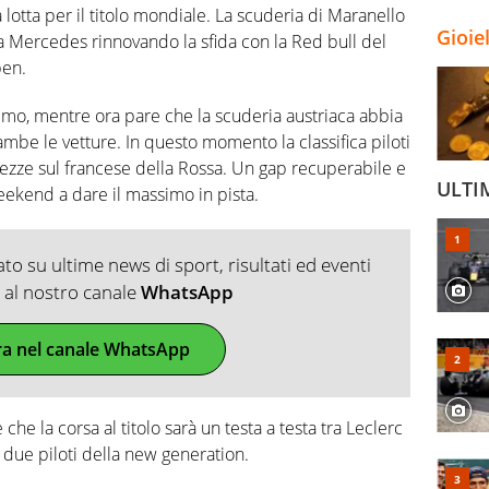
 lotta per il titolo mondiale. La scuderia di Maranello
Gioie
a Mercedes rinnovando la sfida con la Red bull del
pen.
simo, mentre ora pare che la scuderia austriaca abbia
rambe le vetture. In questo momento la classifica piloti
hezze sul francese della Rossa. Un gap recuperabile e
ULTI
eekend a dare il massimo in pista.
o su ultime news di sport, risultati ed eventi
ti al nostro canale
WhatsApp
ra nel canale WhatsApp
 che la corsa al titolo sarà un testa a testa tra Leclerc
a due piloti della new generation.