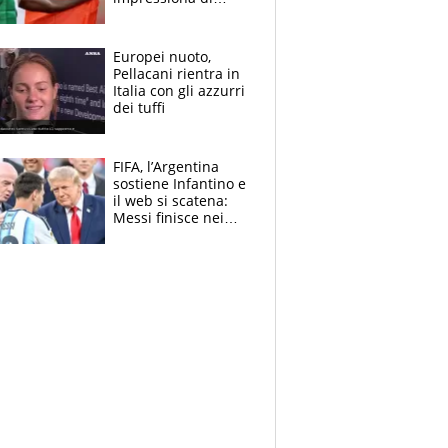
Doualla. Jacobs?
Ecco come è rinato”.
E svela la sorpresa
Europei nuoto,
agli Europei
Pellacani rientra in
Italia con gli azzurri
dei tuffi
FIFA, l’Argentina
sostiene Infantino e
il web si scatena:
Messi finisce nei
meme, la Seleccion
travolta dalle
polemiche