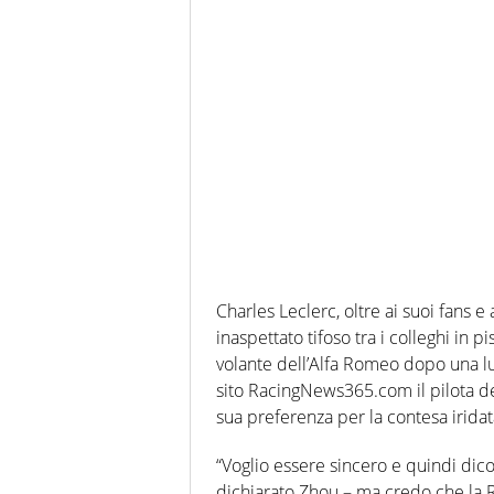
Charles Leclerc, oltre ai suoi fans e a
inaspettato tifoso tra i colleghi in p
volante dell’Alfa Romeo dopo una lun
sito RacingNews365.com il pilota d
sua preferenza per la contesa iridat
“Voglio essere sincero e quindi dic
dichiarato Zhou – ma credo che la R