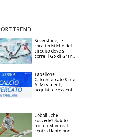
ORT TREND
Silverstone, le
caratteristiche del
circuito dove si
corre il Gp di Gran
Bretagna del
Motomondiale
Tabellone
Calciomercato Serie
A. Movimenti,
acquisti e cessioni:
estate 2026-27
Cobolli, che
succede? Subito
fuori a Montreal
contro Hanfmann,
per Flavio è tutta