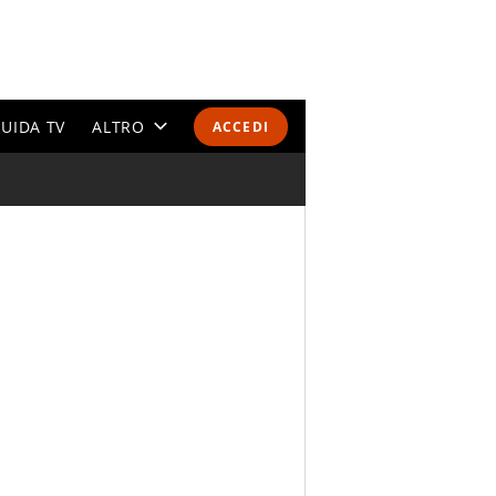
UIDA TV
ALTRO
ACCEDI
CALENDARI E CLASSIFICHE
ALTRI SPORT
MONDIALI 2026
OLIMPIADI
GOSSIP
LIFESTYLE