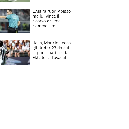
colpa della tosse
L'Aia fa fuori Abisso
ma lui vince il
ricorso e viene
riammesso:
continua momento
nero per gli arbitri
Italia, Mancini: ecco
gli Under 23 da cui
si può ripartire, da
Ekhator a Favasuli