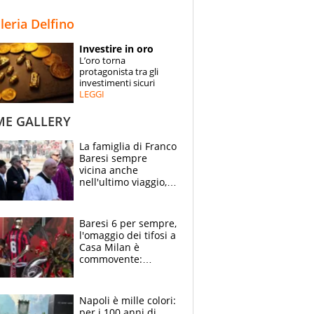
STORIE
lleria Delfino
SPECIALI
Investire in oro
L’oro torna
ESPERTI
protagonista tra gli
investimenti sicuri
LEGGI
CONTATTI
ME GALLERY
La famiglia di Franco
Baresi sempre
vicina anche
nell'ultimo viaggio,
la moglie Maura, i
figli e i suoi cari
circondati
Baresi 6 per sempre,
dall'affetto dei tifosi
l'omaggio dei tifosi a
Casa Milan è
commovente:
maglie, bandiere,
sciarpe, lacrime e
bigliettini
Napoli è mille colori:
per i 100 anni di