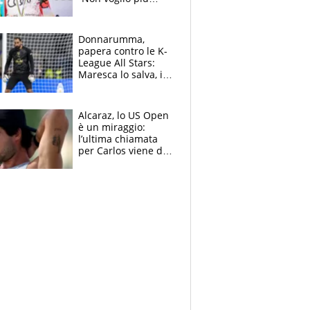
gareggiare”. Visita
decisiva per
Brignone
Donnarumma,
papera contro le K-
League All Stars:
Maresca lo salva, i
tifosi del City lo
attaccano
Alcaraz, lo US Open
è un miraggio:
l’ultima chiamata
per Carlos viene da
New York e
potrebbe
coinvolgere Serena
Williams