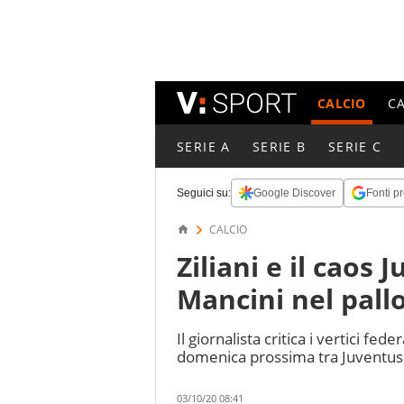
CALCIO
C
SERIE A
SERIE B
SERIE C
Seguici su:
Google Discover
Fonti pr
CALCIO
Ziliani e il caos
Mancini nel pall
Il giornalista critica i vertici fede
domenica prossima tra Juventus
03/10/20 08:41