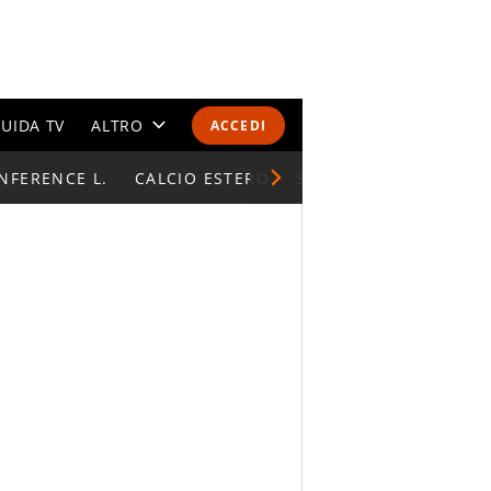
UIDA TV
ALTRO
ACCEDI
NFERENCE L.
CALENDARI E CLASSIFICHE
CALCIO ESTERO
SUPERCOPPA ITALIAN
ALTRI SPORT
MONDIALI 2026
OLIMPIADI
GOSSIP
LIFESTYLE