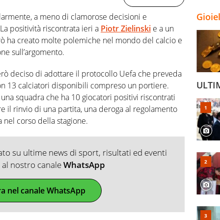
Gioie
larmente, a meno di clamorose decisioni e
a positività riscontrata ieri a
Piotr Zielinski
e a un
erò ha creato molte polemiche nel mondo del calcio e
one sull’argomento.
ò deciso di adottare il protocollo Uefa che preveda
ULTI
 13 calciatori disponibili compreso un portiere.
una squadra che ha 10 giocatori positivi riscontrati
e il rinvio di una partita, una deroga al regolamento
a nel corso della stagione.
o su ultime news di sport, risultati ed eventi
ti al nostro canale
WhatsApp
ra nel canale WhatsApp