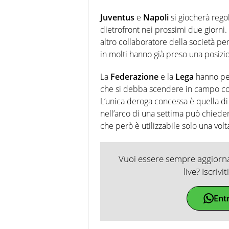
Juventus
e
Napoli
si giocherà rego
dietrofront nei prossimi due giorni. L
altro collaboratore della società p
in molti hanno già preso una posizi
La
Federazione
e la
Lega
hanno per
che si debba scendere in campo con
L’unica deroga concessa è quella di 
nell’arco di una settima può chieder
che però è utilizzabile solo una volt
Vuoi essere sempre aggiornat
live? Iscrivi
Ent