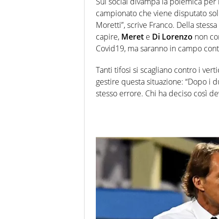
Sui social divampa la polemica per l
campionato che viene disputato solo
Moretti”, scrive Franco. Della stes
capire,
Meret
e
Di Lorenzo
non con
Covid19, ma saranno in campo contro
Tanti tifosi si scagliano contro i vert
gestire questa situazione: “Dopo i d
stesso errore. Chi ha deciso così dev