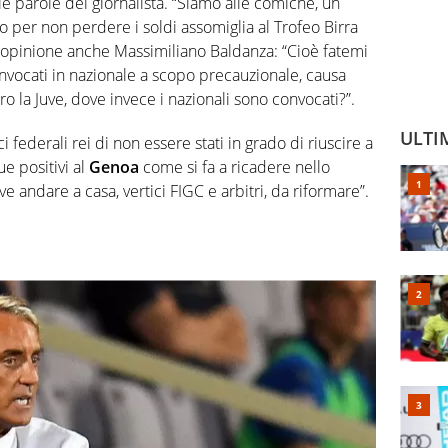
e parole del giornalista. “Siamo alle comiche, un
 per non perdere i soldi assomiglia al Trofeo Birra
sa opinione anche Massimiliano Baldanza: “Cioè fatemi
vocati in nazionale a scopo precauzionale, causa
 la Juve, dove invece i nazionali sono convocati?”.
ULTI
ici federali rei di non essere stati in grado di riuscire a
ue positivi al
Genoa
come si fa a ricadere nello
e andare a casa, vertici FIGC e arbitri, da riformare”.