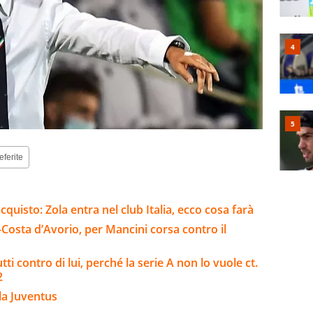
eferite
cquisto: Zola entra nel club Italia, ecco cosa farà
-Costa d’Avorio, per Mancini corsa contro il
tti contro di lui, perché la serie A non lo vuole ct.
2
la Juventus