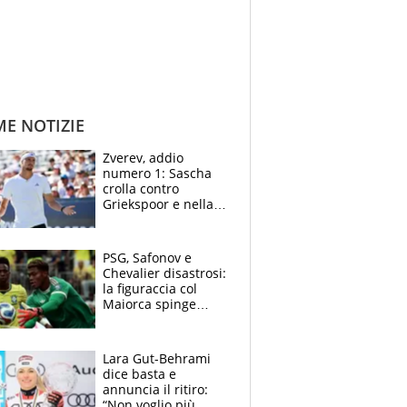
ME NOTIZIE
Zverev, addio
numero 1: Sascha
crolla contro
Griekspoor e nella
sfida a due con
Sinner si conferma
terzo. Quanti malori
PSG, Safonov e
a Montreal
Chevalier disastrosi:
la figuraccia col
Maiorca spinge
Suzuki da Luis
Enrique, Juve a
rischio beffa
Lara Gut-Behrami
dice basta e
annuncia il ritiro:
“Non voglio più