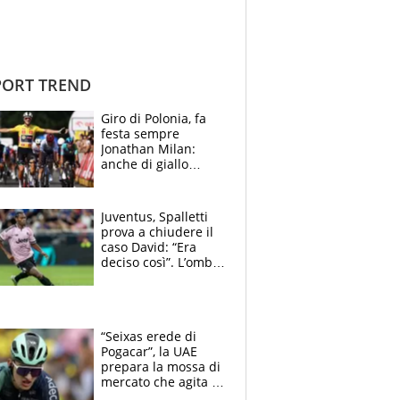
ORT TREND
Giro di Polonia, fa
festa sempre
Jonathan Milan:
anche di giallo
vestito, il friulano
non ha rivali (bene
Malucelli, terzo)
Juventus, Spalletti
prova a chiudere il
caso David: “Era
deciso così”. L’ombra
di Zirkzee e la
sentenza dei tifosi
“Seixas erede di
Pogacar”, la UAE
prepara la mossa di
mercato che agita la
Francia. Ciccone,