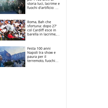
storia luci, lacrime e
fuochi d'artificio: De
Laurentiis salta al
coro anti-Juve
Roma, Bah che
sfortuna: dopo 27'
col Cardiff esce in
barella in lacrime,
Dybala rigore da
schiaffi, i giallorossi
prendono 3 gol in
Festa 100 anni
45'
Napoli tra show e
paura per il
terremoto, fuochi
d'artificio e
polemiche: andava
fermato