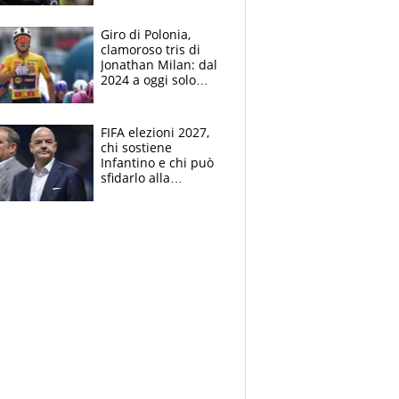
che beffa alla Vuelta
a Burgos
Giro di Polonia,
clamoroso tris di
Jonathan Milan: dal
2024 a oggi solo
Pogacar ha vinto più
di lui. Bene Romele
e Skerl
FIFA elezioni 2027,
chi sostiene
Infantino e chi può
sfidarlo alla
presidenza: la
nuova geografia del
calcio