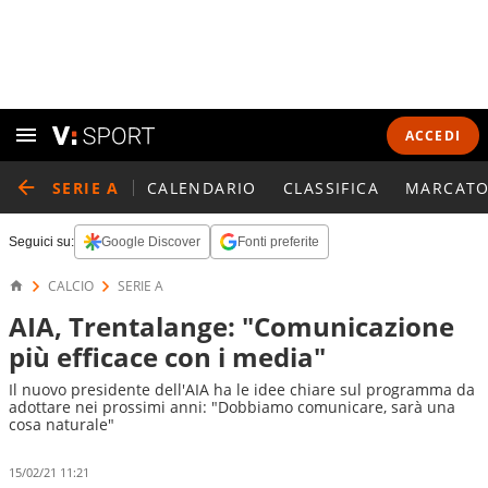
ACCEDI
SERIE A
CALENDARIO
CLASSIFICA
MARCATO
Seguici su:
Google Discover
Fonti preferite
CALCIO
SERIE A
AIA, Trentalange: "Comunicazione
più efficace con i media"
Il nuovo presidente dell'AIA ha le idee chiare sul programma da
adottare nei prossimi anni: "Dobbiamo comunicare, sarà una
cosa naturale"
15/02/21 11:21