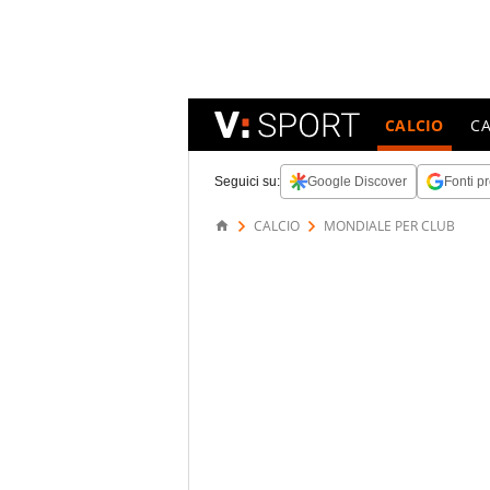
CALCIO
C
Seguici su:
Google Discover
Fonti pr
CALCIO
MONDIALE PER CLUB