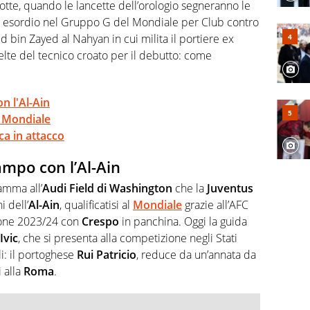
 e per la sfera di cuoio. Il pallone è una cosa serissima,
notte, quando le lancette dell’orologio segneranno le
uo esordio nel Gruppo G del Mondiale per Club contro
 bin Zayed al Nahyan in cui milita il portiere ex
celte del tecnico croato per il debutto: come
n l'Al-Ain
a Mondiale
ca in attacco
ampo con l’Al-Ain
amma all’
Audi Field di Washington
che la
Juventus
i dell’
Al-Ain
, qualificatisi al
Mondiale
grazie all’AFC
ione 2023/24 con
Crespo
in panchina. Oggi la guida
Ivic
, che si presenta alla competizione negli Stati
li: il portoghese
Rui Patricio
, reduce da un’annata da
 alla
Roma
.