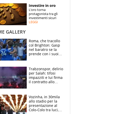
STORIE
Investire in oro
L’oro torna
SPECIALI
protagonista tra gli
investimenti sicuri
LEGGI
ESPERTI
ME GALLERY
CONTATTI
Roma, che tracollo
col Brighton: Gasp
nel baratro se la
prende con i suoi
cambiando tutti
Trabzonspor, delirio
per Salah: tifosi
impazziti e lui firma
il contratto allo
stadio
Vozinha, in 30mila
allo stadio per la
presentazione al
Colo-Colo tra luci,