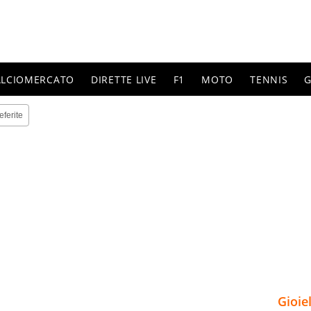
ALCIOMERCATO
DIRETTE LIVE
F1
MOTO
TENNIS
G
eferite
Gioie