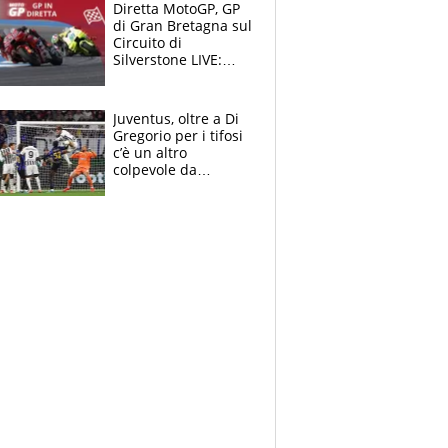
Diretta MotoGP, GP
di Gran Bretagna sul
Circuito di
Silverstone LIVE:
trionfa Fernandez,
podio Aprilia e c'è
un Bezzecchi
Juventus, oltre a Di
stremato
Gregorio per i tifosi
c’è un altro
colpevole da
mandar via