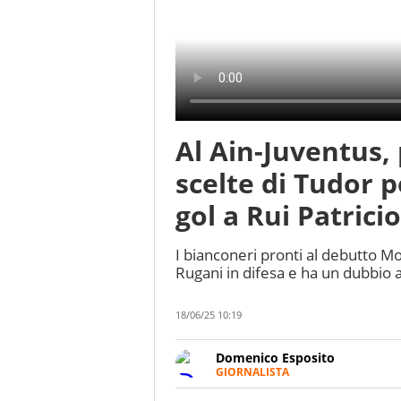
Al Ain-Juventus, 
scelte di Tudor p
gol a Rui Patricio
I bianconeri pronti al debutto Mo
Rugani in difesa e ha un dubbio a
18/06/25 10:19
Domenico Esposito
GIORNALISTA
Da vent’anni in campo e sul cam