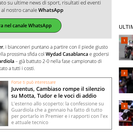
o su ultime news di sport, risultati ed eventi
ti al nostro canale
WhatsApp
ra nel canale WhatsApp
ULTI
er
, i bianconeri puntano a partire con il piede giusto
ella prossima sfida col
Wydad Casablanca
e godersi
ardiola
– già battuto 2-0 nella fase campionato di
to a tutti i costi.
Forse ti può interessare
Juventus, Cambiaso rompe il silenzio
su Motta, Tudor e le voci di addio
L'esterno allo scoperto: la confessione su
Guardiola che a gennaio ha fatto di tutto
per portarlo in Premier e i rapporti con l'ex
e attuale tecnico