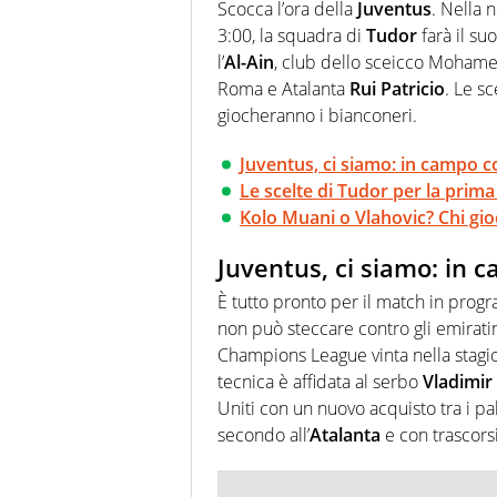
Passione smisurata per il calcio
Scocca l’ora della
Juventus
. Nella 
guai a dirgli di no
3:00, la squadra di
Tudor
farà il s
l’
Al-Ain
, club dello sceicco Mohamed
Roma e Atalanta
Rui Patricio
. Le s
giocheranno i bianconeri.
Juventus, ci siamo: in campo co
Le scelte di Tudor per la prim
Kolo Muani o Vlahovic? Chi gio
Juventus, ci siamo: in c
È tutto pronto per il match in progr
non può steccare contro gli emiratin
Champions League vinta nella stag
tecnica è affidata al serbo
Vladimir 
Uniti con un nuovo acquisto tra i pa
secondo all’
Atalanta
e con trascorsi