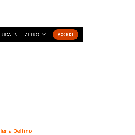
UIDA TV
ALTRO
ACCEDI
CALENDARI E CLASSIFICHE
ALTRI SPORT
MONDIALI 2026
OLIMPIADI
GOSSIP
LIFESTYLE
lleria Delfino