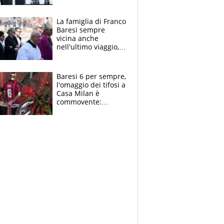
spettacolo, elicotteri
e paracadutisti
La famiglia di Franco
Baresi sempre
vicina anche
nell'ultimo viaggio,
la moglie Maura, i
figli e i suoi cari
circondati
Baresi 6 per sempre,
dall'affetto dei tifosi
l'omaggio dei tifosi a
Casa Milan è
commovente:
maglie, bandiere,
sciarpe, lacrime e
bigliettini