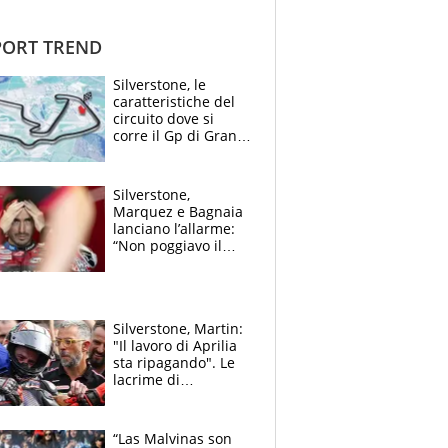
ORT TREND
Silverstone, le
caratteristiche del
circuito dove si
corre il Gp di Gran
Bretagna del
Motomondiale
Silverstone,
Marquez e Bagnaia
lanciano l’allarme:
“Non poggiavo il
ginocchio, dobbiamo
capire cosa è
successo”
Silverstone, Martin:
"Il lavoro di Aprilia
sta ripagando". Le
lacrime di
Bezzecchi: "Ho dato
tutto, spero di finire
la gara domani"
“Las Malvinas son