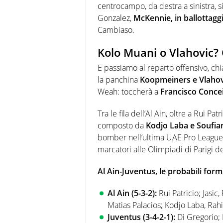
centrocampo, da destra a sinistra, 
Gonzalez,
McKennie, in ballottaggi
Cambiaso.
Kolo Muani o Vlahovic? 
E passiamo al reparto offensivo, chi
la panchina
Koopmeiners e Vlahov
Weah: toccherà a
Francisco Conce
Tra le fila dell’Al Ain, oltre a Rui Pa
composto da
Kodjo Laba e Soufia
bomber nell’ultima UAE Pro League, 
marcatori alle Olimpiadi di Parigi d
Al Ain-Juventus, le probabili form
Al Ain (5-3-2):
Rui Patricio; Jasic
Matias Palacios; Kodjo Laba, Rahi
Juventus (3-4-2-1):
Di Gregorio; 