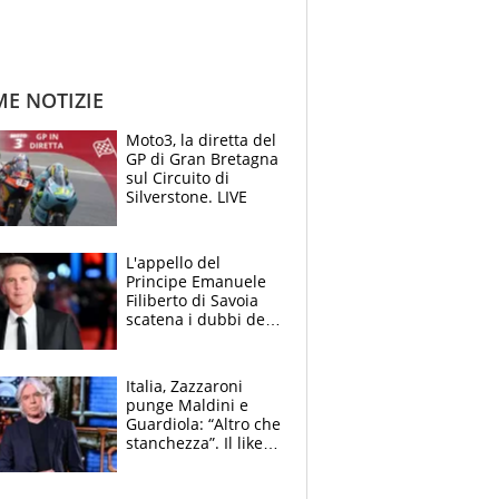
ME NOTIZIE
Moto3, la diretta del
GP di Gran Bretagna
sul Circuito di
Silverstone. LIVE
L'appello del
Principe Emanuele
Filiberto di Savoia
scatena i dubbi dei
tifosi: "E' una
trappola"
Italia, Zazzaroni
punge Maldini e
Guardiola: “Altro che
stanchezza”. Il like
di Mancini e le
polemiche sui social