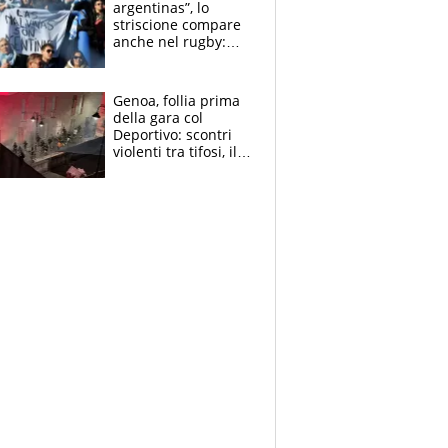
argentinas”, lo
striscione compare
anche nel rugby:
dopo Messi e
compagni ormai è
un caso
Genoa, follia prima
della gara col
Deportivo: scontri
violenti tra tifosi, il
video è virale