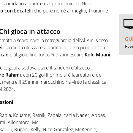
si candidano a partire dal primo minuto Nico
o con Locatelli
che pure non è al meglio, Thuram e
Chi gioca in attacco
GUI
amato a scardinare la retroguardia dell’Al-Ain. Verso
Even
ic
, armi da utilizzare a partita in corso proprio come
icao
e al gioiellino turco Yildiz innescare
Kolo Muani
.
tricio, guai a sottovalutare il tandem d’attacco
ne Rahimi
: con 20 gol il primo si è laureato re dei
mentre il 29enne marocchino ha vinto la classifica
el 2024.
azioni
, Rabia, Kouame, Ratnik, Zabala; Yahia Nader, Abbas,
mi. Allenatore: Ivic
Kalulu, Rugani, Kelly; Nico Gonzalez, McKennie,