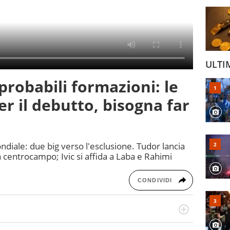
ULTI
probabili formazioni: le
er il debutto, bisogna far
ndiale: due big verso l'esclusione. Tudor lancia
 centrocampo; Ivic si affida a Laba e Rahimi
CONDIVIDI
po per vivere ogni evento in tutte le sue sfaccettature.