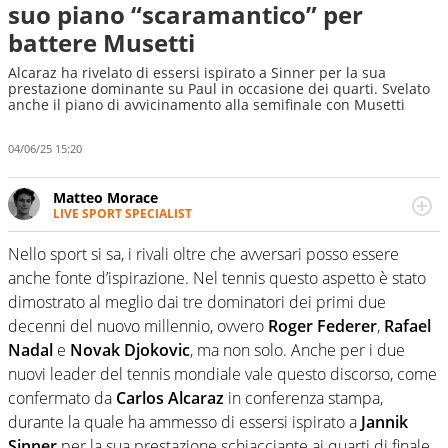
suo piano “scaramantico” per
battere Musetti
Alcaraz ha rivelato di essersi ispirato a Sinner per la sua
prestazione dominante su Paul in occasione dei quarti. Svelato
anche il piano di avvicinamento alla semifinale con Musetti
04/06/25 15:20
Matteo Morace
LIVE SPORT SPECIALIST
La multimedialità quale approccio personale e
professionale. Ama raccontare lo sport focalizzando ogni
Nello sport si sa, i rivali oltre che avversari posso essere
attenzione sul tempo reale: la verità della dirette non
anche fonte d’ispirazione. Nel tennis questo aspetto è stato
sono opinioni ma fatti
dimostrato al meglio dai tre dominatori dei primi due
decenni del nuovo millennio, ovvero
Roger Federer
,
Rafael
Nadal
e
Novak Djokovic
, ma non solo. Anche per i due
nuovi leader del tennis mondiale vale questo discorso, come
confermato da
Carlos Alcaraz
in conferenza stampa,
durante la quale ha ammesso di essersi ispirato a
Jannik
Sinner
per la sua prestazione schiacciante ai quarti di finale