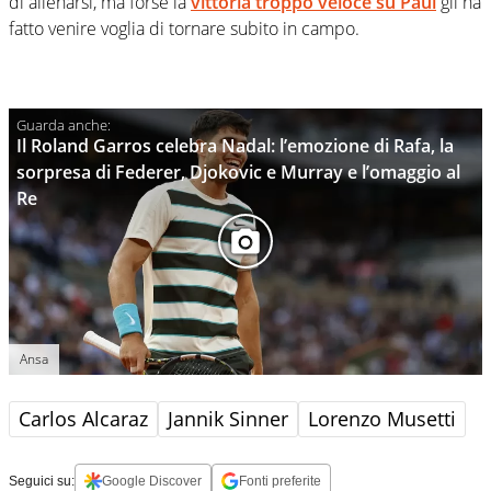
di allenarsi, ma forse la
vittoria troppo veloce su
Paul
gli ha
fatto venire voglia di tornare subito in campo.
Il Roland Garros celebra Nadal: l’emozione di Rafa, la
sorpresa di Federer, Djokovic e Murray e l’omaggio al
Re
Ansa
Carlos Alcaraz
Jannik Sinner
Lorenzo Musetti
Seguici su:
Google Discover
Fonti preferite