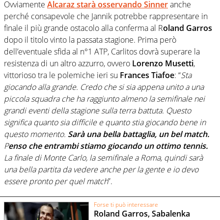
Ovviamente
Alcaraz
starà osservando
Sinner
anche
perché consapevole che Jannik potrebbe rappresentare in
finale il più grande ostacolo alla conferma al R
oland Garros
dopo il titolo vinto la passata stagione. Prima però
dell’eventuale sfida al n°1 ATP, Carlitos dovrà superare la
resistenza di un altro azzurro, ovvero
Lorenzo
Musetti
,
vittorioso tra le polemiche ieri su
Frances Tiafoe
: “
Sta
giocando alla grande. Credo che si sia appena unito a una
piccola squadra che ha raggiunto almeno la semifinale nei
grandi eventi della stagione sulla terra battuta. Questo
significa quanto sia difficile e quanto stia giocando bene in
questo momento.
Sarà una bella battaglia, un bel match.
P
enso che entrambi stiamo giocando un ottimo tennis.
La finale di Monte Carlo, la semifinale a Roma, quindi sarà
una bella partita da vedere anche per la gente e io devo
essere pronto per quel match
”.
Forse ti può interessare
Roland Garros, Sabalenka