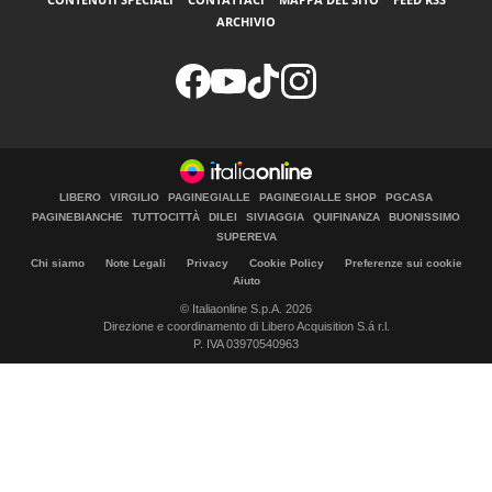
ARCHIVIO
LIBERO
VIRGILIO
PAGINEGIALLE
PAGINEGIALLE SHOP
PGCASA
PAGINEBIANCHE
TUTTOCITTÀ
DILEI
SIVIAGGIA
QUIFINANZA
BUONISSIMO
SUPEREVA
Chi siamo
Note Legali
Privacy
Cookie Policy
Preferenze sui cookie
Aiuto
© Italiaonline S.p.A. 2026
Direzione e coordinamento di Libero Acquisition S.á r.l.
P. IVA 03970540963