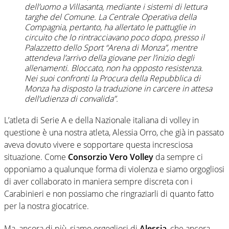
dell’uomo a Villasanta, mediante i sistemi di lettura
targhe del Comune. La Centrale Operativa della
Compagnia, pertanto, ha allertato le pattuglie in
circuito che lo rintracciavano poco dopo, presso il
Palazzetto dello Sport “Arena di Monza”, mentre
attendeva l’arrivo della giovane per l’inizio degli
allenamenti. Bloccato, non ha opposto resistenza.
Nei suoi confronti la Procura della Repubblica di
Monza ha disposto la traduzione in carcere in attesa
dell’udienza di convalida”.
L’atleta di Serie A e della Nazionale italiana di volley in
questione è una nostra atleta, Alessia Orro, che già in passato
aveva dovuto vivere e sopportare questa incresciosa
situazione. Come
Consorzio Vero Volley
da sempre ci
opponiamo a qualunque forma di violenza e siamo orgogliosi
di aver collaborato in maniera sempre discreta con i
Carabinieri e non possiamo che ringraziarli di quanto fatto
per la nostra giocatrice.
Ma, ancora di più, siamo orgogliosi di
Alessia
, che ancora