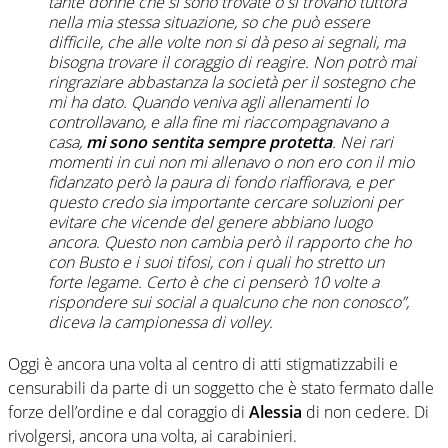
tante donne che si sono trovate o si trovano tuttora
nella mia stessa situazione, so che può essere
difficile, che alle volte non si dà peso ai segnali, ma
bisogna trovare il coraggio di reagire. Non potrò mai
ringraziare abbastanza la società per il sostegno che
mi ha dato. Quando veniva agli allenamenti lo
controllavano, e alla fine mi riaccompagnavano a
casa,
mi sono sentita sempre protetta
. Nei rari
momenti in cui non mi allenavo o non ero con il mio
fidanzato però la paura di fondo riaffiorava, e per
questo credo sia importante cercare soluzioni per
evitare che vicende del genere abbiano luogo
ancora. Questo non cambia però il rapporto che ho
con Busto e i suoi tifosi, con i quali ho stretto un
forte legame. Certo è che ci penserò 10 volte a
rispondere sui social a qualcuno che non conosco”,
diceva la campionessa di volley.
Oggi è ancora una volta al centro di atti stigmatizzabili e
censurabili da parte di un soggetto che è stato fermato dalle
forze dell’ordine e dal coraggio di
Alessia
di non cedere. Di
rivolgersi, ancora una volta, ai carabinieri.