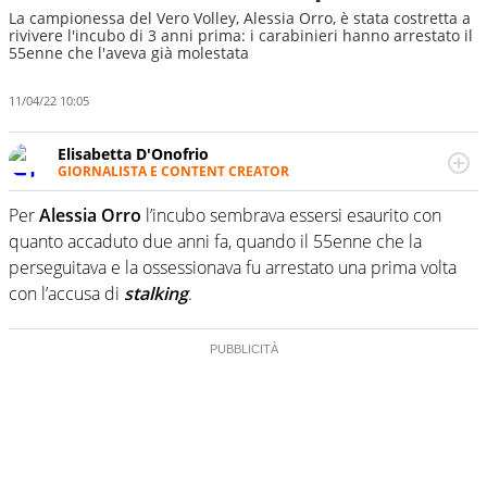
La campionessa del Vero Volley, Alessia Orro, è stata costretta a
rivivere l'incubo di 3 anni prima: i carabinieri hanno arrestato il
55enne che l'aveva già molestata
11/04/22 10:05
Elisabetta D'Onofrio
GIORNALISTA E CONTENT CREATOR
Giornalista professionista dal 2007, scrive per curiosità
personale e necessità: soprattutto di calcio, di sport e dei
Per
Alessia Orro
l’incubo sembrava essersi esaurito con
suoi protagonisti, concedendosi innocenti evasioni
quanto accaduto due anni fa, quando il 55enne che la
nell'ambito della creazione di format. Un tempo ala
perseguitava e la ossessionava fu arrestato una prima volta
destra, oggi si sente a suo agio nel ruolo di libero. Cura
con l’accusa di
stalking
.
una classifica riservata dei migliori 5 calciatori di sempre.