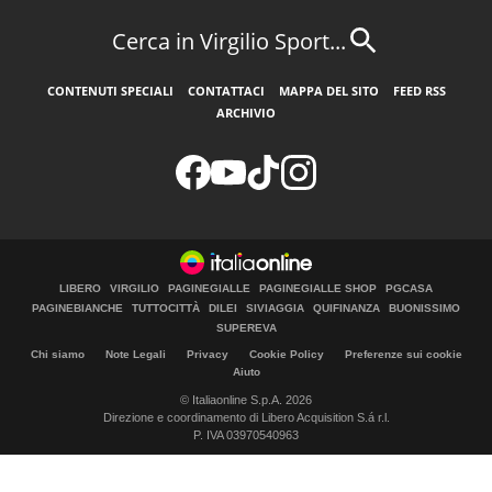
Cerca in Virgilio Sport...
CONTENUTI SPECIALI
CONTATTACI
MAPPA DEL SITO
FEED RSS
ARCHIVIO
LIBERO
VIRGILIO
PAGINEGIALLE
PAGINEGIALLE SHOP
PGCASA
PAGINEBIANCHE
TUTTOCITTÀ
DILEI
SIVIAGGIA
QUIFINANZA
BUONISSIMO
SUPEREVA
Chi siamo
Note Legali
Privacy
Cookie Policy
Preferenze sui cookie
Aiuto
© Italiaonline S.p.A. 2026
Direzione e coordinamento di Libero Acquisition S.á r.l.
P. IVA 03970540963