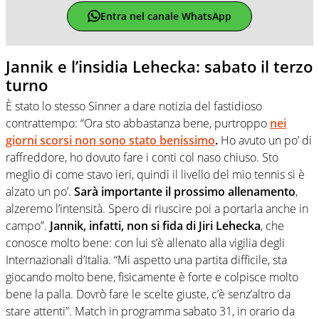
Entra nel canale WhatsApp
Jannik e l’insidia Lehecka: sabato il terzo
turno
È stato lo stesso Sinner a dare notizia del fastidioso
contrattempo: “Ora sto abbastanza bene, purtroppo
nei
giorni scorsi non sono stato benissimo
.
Ho avuto un po’ di
raffreddore, ho dovuto fare i conti col naso chiuso. Sto
meglio di come stavo ieri, quindi il livello del mio tennis si è
alzato un po’.
Sarà importante il prossimo allenamento
,
alzeremo l’intensità. Spero di riuscire poi a portarla anche in
campo”.
Jannik, infatti, non si fida di Jiri Lehecka
, che
conosce molto bene: con lui s’è allenato alla vigilia degli
Internazionali d’Italia. “Mi aspetto una partita difficile, sta
giocando molto bene, fisicamente è forte e colpisce molto
bene la palla. Dovrò fare le scelte giuste, c’è senz’altro da
stare attenti”. Match in programma sabato 31, in orario da