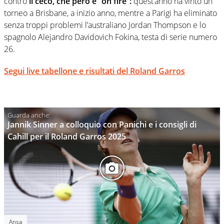
contro
il ceco, che però è “on fire”:
quest’anno ha vinto un
torneo a Brisbane, a inizio anno, mentre a Parigi ha eliminato
senza troppi problemi l’australiano Jordan Thompson e lo
spagnolo Alejandro Davidovich Fokina, testa di serie numero
26.
Segui live tabellone e risultati del Roland Garros
Jannik Sinner a colloquio con Panichi e i consigli di
Cahill per il Roland Garros 2025
Ansa