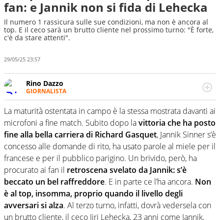
fan: e Jannik non si fida di Lehecka
Il numero 1 rassicura sulle sue condizioni, ma non è ancora al
top. E il ceco sarà un brutto cliente nel prossimo turno: "È forte,
c'è da stare attenti".
29/05/25 23:57
Rino Dazzo
GIORNALISTA
Se mai ci fosse modo di traslare il glossario del calcio in
una nicchia di esperti, lui ne farebbe parte. Non si perde
La maturità ostentata in campo è la stessa mostrata davanti ai
una svista arbitrale né gli umori social del mondo delle
microfoni a fine match. Subito dopo la
vittoria che ha posto
curve
fine alla bella carriera di Richard Gasquet
, Jannik Sinner s’è
concesso alle domande di rito, ha usato parole al miele per il
francese e per il pubblico parigino. Un brivido, però, ha
procurato ai fan il
retroscena svelato da Jannik: s’è
beccato un bel raffreddore
. E in parte ce l’ha ancora.
Non
è al top, insomma, proprio quando il livello degli
avversari si alza
. Al terzo turno, infatti, dovrà vedersela con
un brutto cliente, il ceco Jiri Lehecka, 23 anni come Jannik,