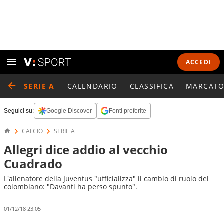
ACCEDI
SERIE A
CALENDARIO
CLASSIFICA
MARCATO
Seguici su:
Google Discover
Fonti preferite
CALCIO
SERIE A
Allegri dice addio al vecchio
Cuadrado
L'allenatore della Juventus "ufficializza" il cambio di ruolo del
colombiano: "Davanti ha perso spunto".
01/12/18 23:05