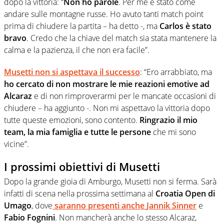
dopo la vittoria: “
Non ho parole
. Per me è stato come
andare sulle montagne russe. Ho avuto tanti match point
prima di chiudere la partita – ha detto -, ma
Carlos è stato
bravo
. Credo che la chiave del match sia stata mantenere la
calma e la pazienza, il che non era facile”.
Musetti non si aspettava il successo
: “Ero arrabbiato, ma
ho cercato di non mostrare le mie reazioni emotive ad
Alcaraz
e di non rimproverarmi per le mancate occasioni di
chiudere – ha aggiunto -. Non mi aspettavo la vittoria dopo
tutte queste emozioni, sono contento.
Ringrazio il mio
team, la mia famiglia e tutte le persone
che mi sono
vicine”.
I prossimi obiettivi di Musetti
Dopo la grande gioia di Amburgo, Musetti non si ferma. Sarà
infatti di scena nella prossima settimana al
Croatia Open di
Umago
, dove
saranno presenti anche
Jannik Sinner
e
Fabio Fognini
. Non mancherà anche lo stesso Alcaraz,