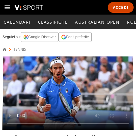
ACCEDI
CALENDARI
CLASSIFICHE
AUSTRALIAN OPEN
RO
Seguici su:
Google Discover
Fonti preferite
TENNIS