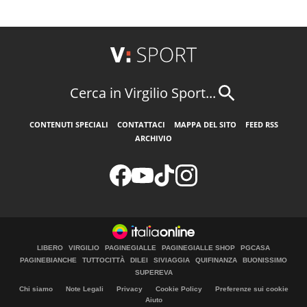
Cerca in Virgilio Sport...
CONTENUTI SPECIALI
CONTATTACI
MAPPA DEL SITO
FEED RSS
ARCHIVIO
LIBERO
VIRGILIO
PAGINEGIALLE
PAGINEGIALLE SHOP
PGCASA
PAGINEBIANCHE
TUTTOCITTÀ
DILEI
SIVIAGGIA
QUIFINANZA
BUONISSIMO
SUPEREVA
Chi siamo
Note Legali
Privacy
Cookie Policy
Preferenze sui cookie
Aiuto