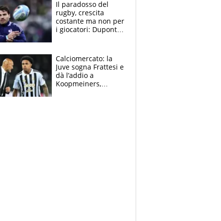
prove”
Il paradosso del
rugby, crescita
costante ma non per
i giocatori: Dupont
(il più pagato al
mondo) guadagna
solo 1,4 milioni
Calciomercato: la
all'anno
Juve sogna Frattesi e
dà l’addio a
Koopmeiners,
Romero si allontana
dall’Inter, Fiorentina
scatenata