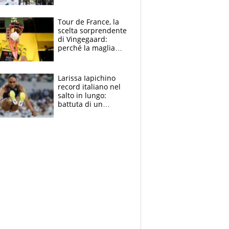
rito della Norvegia
di Haaland e
compagni
Tour de France, la
scelta sorprendente
di Vingegaard:
perché la maglia
gialla indossa la
mascherina, il
rischio da evitare
Larissa Iapichino
record italiano nel
salto in lungo:
battuta di un
centimetro mamma
Fiona May