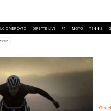
ALCIOMERCATO
DIRETTE LIVE
F1
MOTO
TENNIS
G
eferite
Gioie