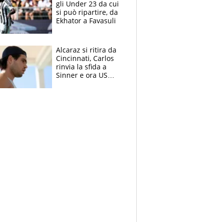
gli Under 23 da cui
si può ripartire, da
Ekhator a Favasuli
Alcaraz si ritira da
Cincinnati, Carlos
rinvia la sfida a
Sinner e ora US
Open di nuovo a
rischio