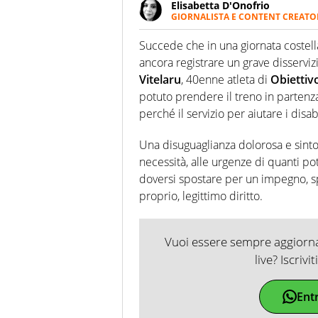
Elisabetta D'Onofrio
GIORNALISTA E CONTENT CREATO
Giornalista professionista dal 
soprattutto di calcio, di sport
Succede che in una giornata costell
nell'ambito della creazione di 
ancora registrare un grave disservi
ruolo di libero. Cura una classi
Vitelaru
, 40enne atleta di
Obiettiv
potuto prendere il treno in partenz
perché il servizio per aiutare i disab
Una disuguaglianza dolorosa e sint
necessità, alle urgenze di quanti po
doversi spostare per un impegno, sp
proprio, legittimo diritto.
Vuoi essere sempre aggiornat
live? Iscrivi
Ent