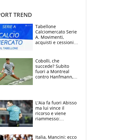
ORT TREND
Tabellone
Calciomercato Serie
A. Movimenti,
acquisti e cessioni:
estate 2026-27
Cobolli, che
succede? Subito
fuori a Montreal
contro Hanfmann,
per Flavio è tutta
colpa della tosse
L'Aia fa fuori Abisso
ma lui vince il
ricorso e viene
riammesso:
continua momento
nero per gli arbitri
Italia, Mancini: ecco