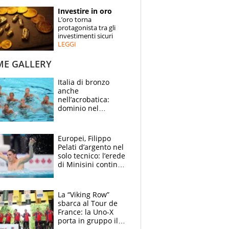
STORIE
Investire in oro
L’oro torna
SPECIALI
protagonista tra gli
investimenti sicuri
LEGGI
ESPERTI
ME GALLERY
CONTATTI
Italia di bronzo
anche
nell’acrobatica:
dominio nel
medagliere, ora
tocca a Ceccon, Curti
e compagni
Europei, Filippo
continuare
Pelati d’argento nel
solo tecnico: l’erede
di Minisini continua
a stupire, Los
Angeles è già nel
mirino
La “Viking Row”
sbarca al Tour de
France: la Uno-X
porta in gruppo il