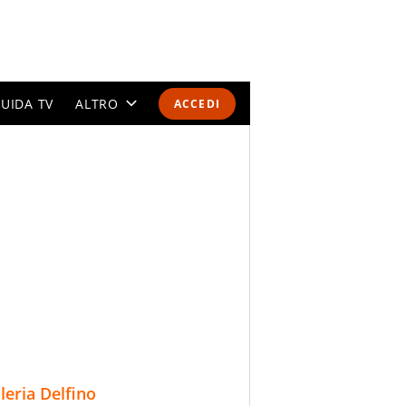
UIDA TV
ALTRO
ACCEDI
CALENDARI E CLASSIFICHE
ALTRI SPORT
MONDIALI 2026
OLIMPIADI
GOSSIP
LIFESTYLE
lleria Delfino