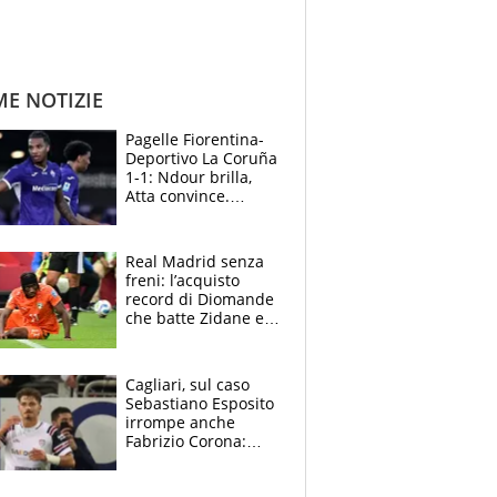
ME NOTIZIE
Pagelle Fiorentina-
Deportivo La Coruña
1-1: Ndour brilla,
Atta convince.
Pongracic rovina
tutto nel finale
Real Madrid senza
freni: l’acquisto
record di Diomande
che batte Zidane e
Ronaldo. Vinicius
rinnova: le cifre
Cagliari, sul caso
Sebastiano Esposito
irrompe anche
Fabrizio Corona:
“Ecco cosa è
successo, ho le