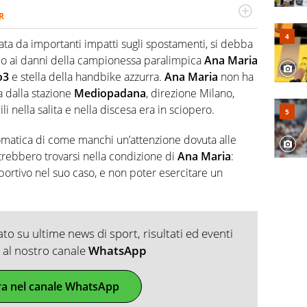
R
2007, scrive per curiosità personale e necessità:
 e dei suoi protagonisti, concedendosi innocenti evasioni
ata da importanti impatti sugli spostamenti, si debba
format. Un tempo ala destra, oggi si sente a suo agio nel
zio ai danni della campionessa paralimpica
Ana Maria
fica riservata dei migliori 5 calciatori di sempre.
o3
e stella della handbike azzurra.
Ana Maria
non ha
a dalla stazione
Mediopadana
, direzione Milano,
ili nella salita e nella discesa era in sciopero.
omatica di come manchi un’attenzione dovuta alle
trebbero trovarsi nella condizione di
Ana Maria
:
ortivo nel suo caso, e non poter esercitare un
o su ultime news di sport, risultati ed eventi
ti al nostro canale
WhatsApp
ra nel canale WhatsApp