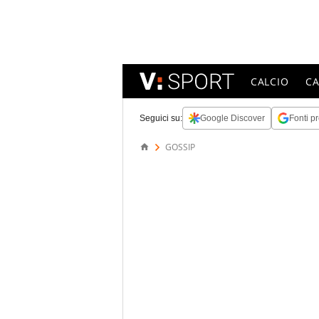
CALCIO
C
Seguici su:
Google Discover
Fonti pr
GOSSIP