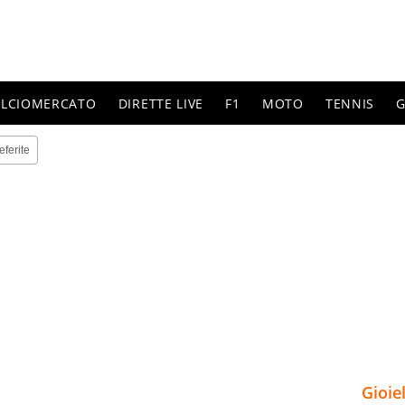
ALCIOMERCATO
DIRETTE LIVE
F1
MOTO
TENNIS
G
eferite
Gioie