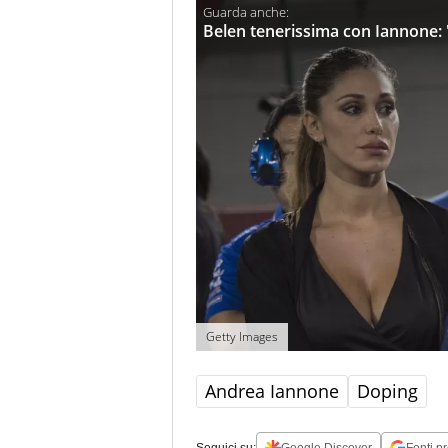
Belen tenerissima con Iannone: "
Getty Images
Andrea Iannone
Doping
Seguici su:
Google Discover
Fonti pr