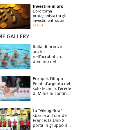
STORIE
Investire in oro
L’oro torna
SPECIALI
protagonista tra gli
investimenti sicuri
LEGGI
ESPERTI
ME GALLERY
CONTATTI
Italia di bronzo
anche
nell’acrobatica:
dominio nel
medagliere, ora
tocca a Ceccon, Curti
e compagni
Europei, Filippo
continuare
Pelati d’argento nel
solo tecnico: l’erede
di Minisini continua
a stupire, Los
Angeles è già nel
mirino
La “Viking Row”
sbarca al Tour de
France: la Uno-X
porta in gruppo il