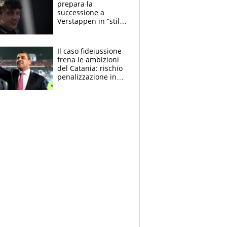
prepara la
successione a
Verstappen in “stile
Antonelli”. Colapinto
derubato, che
attacco all’Italia
Il caso fideiussione
frena le ambizioni
del Catania: rischio
penalizzazione in
classifica, cosa
succede?