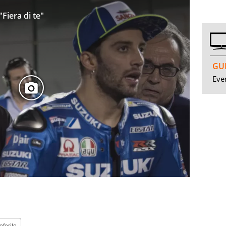
Fiera di te"
GUI
Even
eferite