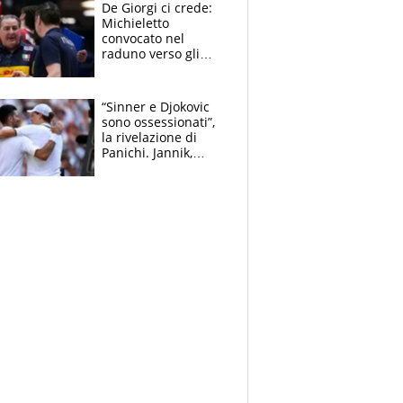
scompare, Kolo fa
De Giorgi ci crede:
sperare
Michieletto
convocato nel
raduno verso gli
Europei. A sorpresa
torna Rychlicki
“Sinner e Djokovic
sono ossessionati”,
la rivelazione di
Panichi. Jannik,
ansia per il
ginocchio e il rischio
agli US Open