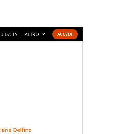
UIDA TV
ALTRO
ACCEDI
CALENDARI E CLASSIFICHE
ALTRI SPORT
MONDIALI 2026
OLIMPIADI
GOSSIP
LIFESTYLE
lleria Delfino