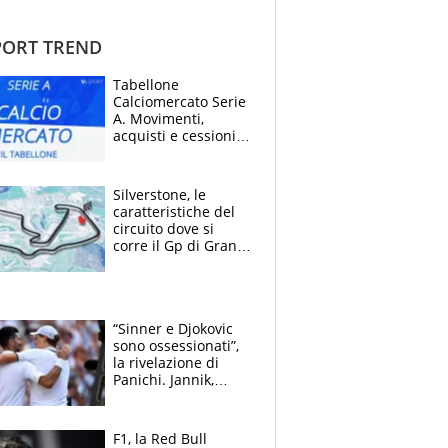
ORT TREND
Tabellone
Calciomercato Serie
A. Movimenti,
acquisti e cessioni:
estate 2026-27
Silverstone, le
caratteristiche del
circuito dove si
corre il Gp di Gran
Bretagna del
Motomondiale
“Sinner e Djokovic
sono ossessionati”,
la rivelazione di
Panichi. Jannik,
ansia per il
ginocchio e il rischio
agli US Open
F1, la Red Bull