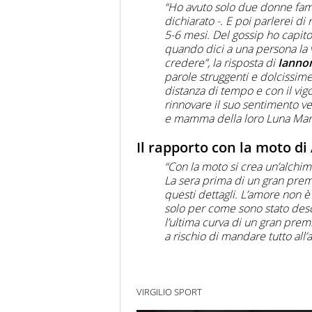
“Ho avuto solo due donne fam
dichiarato -. E poi parlerei di
5-6 mesi. Del gossip ho capit
quando dici a una persona la v
credere”, la risposta di
Ianno
parole struggenti e dolcissime
distanza di tempo e con il vigo
rinnovare il suo sentimento v
e mamma della loro Luna Mar
Il rapporto con la moto d
“Con la moto si crea un’alchimi
La sera prima di un gran prem
questi dettagli. L’amore non 
solo per come sono stato desc
l’ultima curva di un gran prem
a rischio di mandare tutto all’a
VIRGILIO SPORT