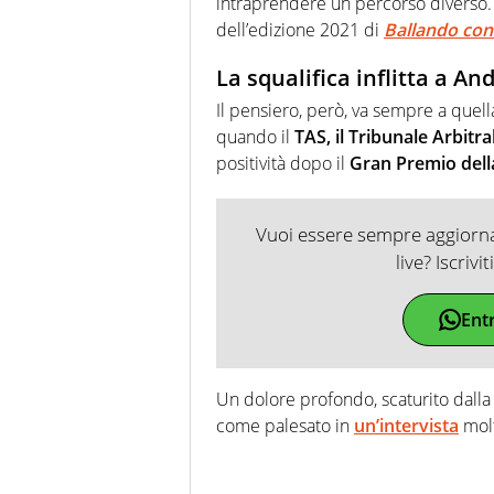
intraprendere un percorso diverso. I
dell’edizione 2021 di
Ballando con l
La squalifica inflitta a A
Il pensiero, però, va sempre a quel
quando il
TAS, il Tribunale Arbitr
positività dopo il
Gran Premio dell
Vuoi essere sempre aggiornat
live? Iscrivi
Ent
Un dolore profondo, scaturito dalla
come palesato in
un’intervista
molt