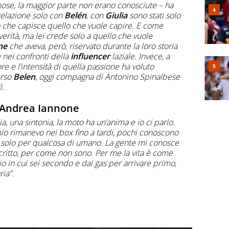
ose, la maggior parte non erano conosciute – ha
 relazione solo con
Belén
, con
Giulia
sono stati solo
o che capisce quello che vuole capire. E come
erità, ma lei crede solo a quello che vuole
ne
che aveva, però, riservato durante la loro storia
 nei confronti della
influencer
laziale. Invece, a
re e l’intensità di quella passione ha voluto
erso
Belen
, oggi compagna di Antonino Spinalbese
ì.
i Andrea Iannone
a, una sintonia, la moto ha un’anima e io ci parlo.
io rimanevo nei box fino a tardi, pochi conoscono
è solo per qualcosa di umano. La gente mi conosce
ritto, per come non sono. Per me la vita è come
io in cui sei secondo e dai gas per arrivare primo,
ria”.