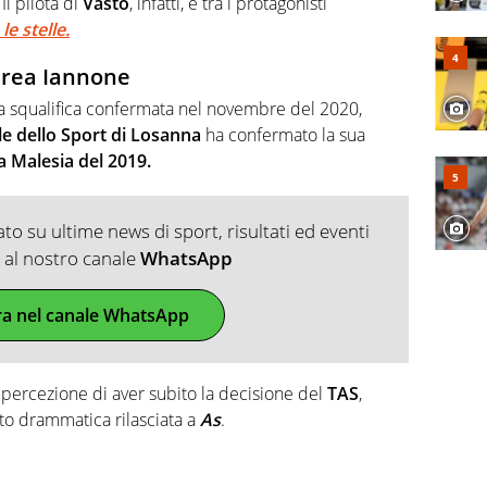
l pilota di
Vasto
, infatti, è tra i protagonisti
e stelle.
ndrea Iannone
la squalifica confermata nel novembre del 2020,
ale dello Sport di Losanna
ha confermato la sua
a Malesia del 2019.
o su ultime news di sport, risultati ed eventi
ti al nostro canale
WhatsApp
ra nel canale WhatsApp
 percezione di aver subito la decisione del
TAS
,
o drammatica rilasciata a
As
.