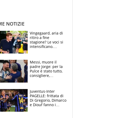
ME NOTIZIE
Vingegaard, aria di
ritiro a fine
stagione? Le voci si
intensificano.
Pogacar, niente
Sanremo nel 2027:
vuole la Roubaix
Messi, muore il
padre Jorge: per la
Pulce è stato tutto,
consigliere,
manager, amico e
capofamiglia
Juventus-Inter
PAGELLE: frittata di
Di Gregorio, Dimarco
e Diouf fanno i
bianconeri piccoli
piccoli, Ylildiz