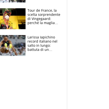
rito della Norvegia
di Haaland e
compagni
Tour de France, la
scelta sorprendente
di Vingegaard:
perché la maglia
gialla indossa la
mascherina, il
rischio da evitare
Larissa Iapichino
record italiano nel
salto in lungo:
battuta di un
centimetro mamma
Fiona May