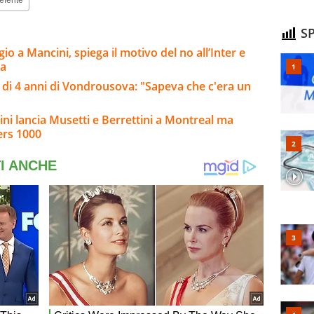
SP
o a Mancini, spiega il motivo del no all’Inter e
ma
ca di 4 anni di Vondrousova: "Sapeva che c'era un
gnini lancia Musetti e Berrettini a Montreal ma
ers 1000