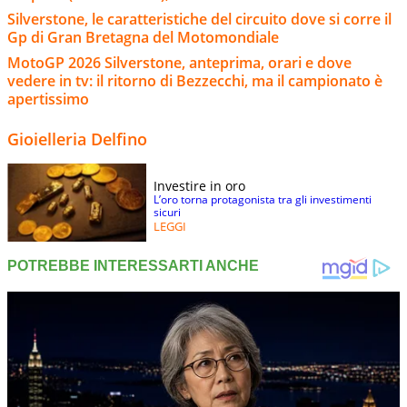
Silverstone, le caratteristiche del circuito dove si corre il
Gp di Gran Bretagna del Motomondiale
MotoGP 2026 Silverstone, anteprima, orari e dove
vedere in tv: il ritorno di Bezzecchi, ma il campionato è
apertissimo
Gioielleria Delfino
Investire in oro
L’oro torna protagonista tra gli investimenti
sicuri
LEGGI