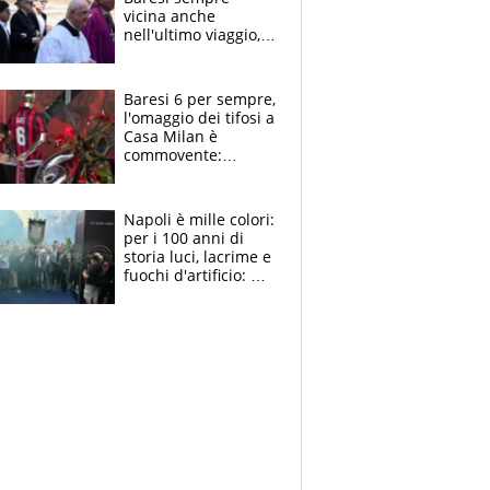
vicina anche
nell'ultimo viaggio,
la moglie Maura, i
figli e i suoi cari
circondati
Baresi 6 per sempre,
dall'affetto dei tifosi
l'omaggio dei tifosi a
Casa Milan è
commovente:
maglie, bandiere,
sciarpe, lacrime e
bigliettini
Napoli è mille colori:
per i 100 anni di
storia luci, lacrime e
fuochi d'artificio: De
Laurentiis salta al
coro anti-Juve