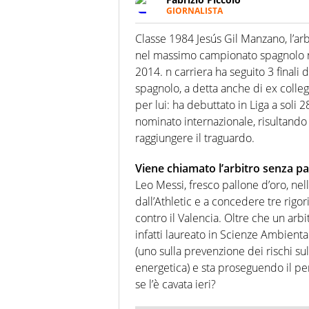
GIORNALISTA
Nella sua carriera ha seguito 
agenzie e testate. Esperienza
Classe 1984 Jesús Gil Manzano, l’arb
prevalentemente di calcio
nel massimo campionato spagnolo nel
2014. n carriera ha seguito 3 finali 
spagnolo, a detta anche di ex colleg
per lui: ha debuttato in Liga a soli
nominato internazionale, risultando
raggiungere il traguardo.
Viene chiamato l’arbitro senza p
Leo Messi, fresco pallone d’oro, ne
dall’Athletic e a concedere tre rigor
contro il Valencia. Oltre che un ar
infatti laureato in Scienze Ambienta
(uno sulla prevenzione dei rischi sul
energetica) e sta proseguendo il pe
se l’è cavata ieri?