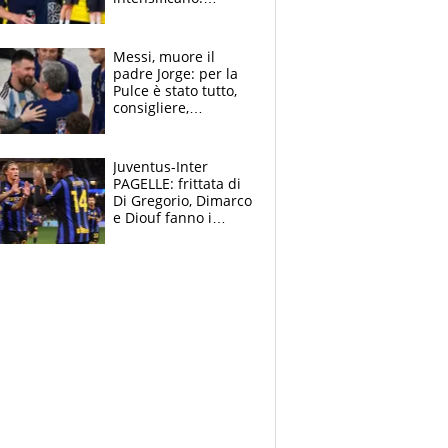
Pogacar, niente
Sanremo nel 2027:
vuole la Roubaix
Messi, muore il
padre Jorge: per la
Pulce è stato tutto,
consigliere,
manager, amico e
capofamiglia
Juventus-Inter
PAGELLE: frittata di
Di Gregorio, Dimarco
e Diouf fanno i
bianconeri piccoli
piccoli, Ylildiz
scompare, Kolo fa
sperare