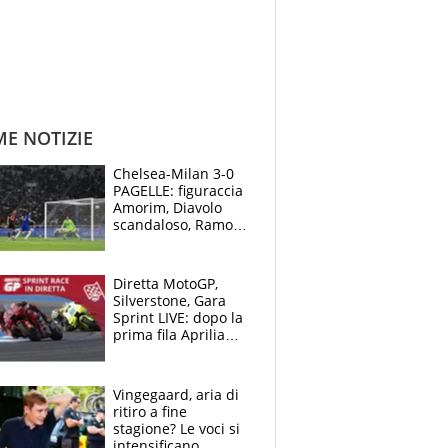
ME NOTIZIE
Chelsea-Milan 3-0
PAGELLE: figuraccia
Amorim, Diavolo
scandaloso, Ramos
già rimandato
Diretta MotoGP,
Silverstone, Gara
Sprint LIVE: dopo la
prima fila Aprilia
cerca il colpaccio
Vingegaard, aria di
ritiro a fine
stagione? Le voci si
intensificano.