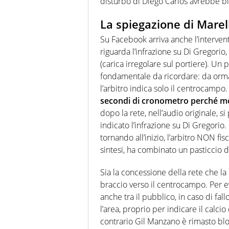
disturbo di Diego Carlos avrebbe bloc
La spiegazione di Marell
Su Facebook arriva anche l’intervent
riguarda l’infrazione su Di Gregorio,
(carica irregolare sul portiere). Un 
fondamentale da ricordare: da ormai
l’arbitro indica solo il centrocampo.
secondi di cronometro perché mol
dopo la rete, nell’audio originale, s
indicato l’infrazione su Di Gregorio
tornando all’inizio, l’arbitro NON fis
sintesi, ha combinato un pasticcio d
Sia la concessione della rete che la 
braccio verso il centrocampo. Per ev
anche tra il pubblico, in caso di fall
l’area, proprio per indicare il calci
contrario Gil Manzano è rimasto bl