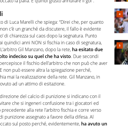
cato la palla. E quindi giusto annullare il gol”.
i
o di Luca Marelli che spiega: “Direi che, per quanto
 non c’è un granché da discutere, il fallo è evidente
po’ di chiarezza sul caos dopo la segnatura. Punto
 quindici anni NON si fischia in caso di segnatura,
 L’arbitro Gil Manzano, dopo la rete,
ha esitato due
to indeciso su quel che ha visto
. Due secondi
i percepisce il fischio dell’arbitro che non può che aver
. E non può essere altra la spiegazione perché,
chia mai la realizzazione della rete. Gil Manzano, in
ovuto ad un attimo di esitazione.
direzione del calcio di punizione si indicano con il
itare che si ingeneri confusione tra i giocatori ed
o precedente alla rete l’arbitro fischia e corre verso
o di punizione assegnato a favore della difesa. Al
occato sul posto perché, evidentemente,
ha avuto un