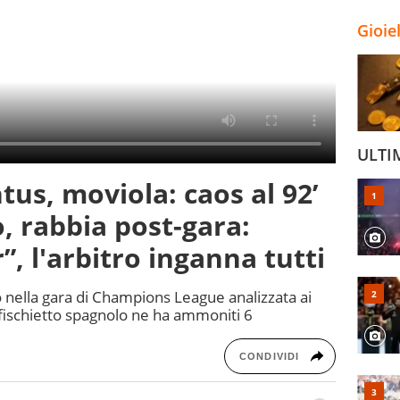
Gioie
ULTI
tus, moviola: caos al 92’
, rabbia post-gara:
”, l'arbitro inganna tutti
o nella gara di Champions League analizzata ai
l fischietto spagnolo ne ha ammoniti 6
CONDIVIDI