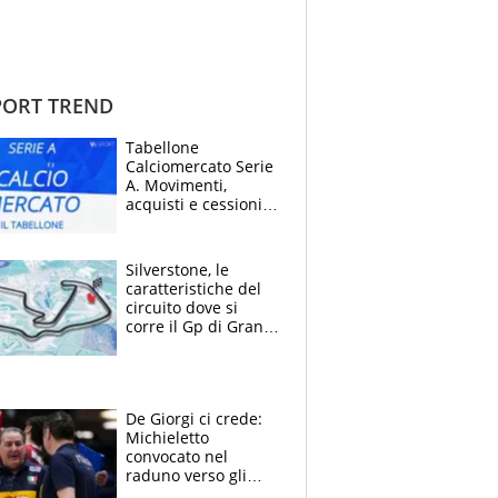
ORT TREND
Tabellone
Calciomercato Serie
A. Movimenti,
acquisti e cessioni:
estate 2026-27
Silverstone, le
caratteristiche del
circuito dove si
corre il Gp di Gran
Bretagna del
Motomondiale
De Giorgi ci crede:
Michieletto
convocato nel
raduno verso gli
Europei. A sorpresa