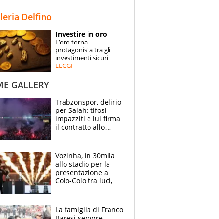
STORIE
lleria Delfino
SPECIALI
Investire in oro
L’oro torna
ESPERTI
protagonista tra gli
investimenti sicuri
LEGGI
CONTATTI
ME GALLERY
Trabzonspor, delirio
per Salah: tifosi
impazziti e lui firma
il contratto allo
stadio
Vozinha, in 30mila
allo stadio per la
presentazione al
Colo-Colo tra luci,
spettacolo, elicotteri
e paracadutisti
La famiglia di Franco
Baresi sempre