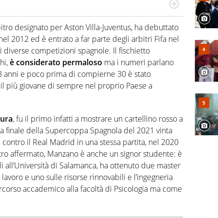
numerose manifestazioni sportive e collaborato con
, competenza, conoscenza e memoria storica. Si occupa
itro designato per Aston Villa-Juventus, ha debuttato
 2012 ed è entrato a far parte degli arbitri Fifa nel
di diverse competizioni spagnole. Il fischietto
hi,
è considerato permaloso
ma i numeri parlano
 28 anni e poco prima di compierne 30 è stato
 il più giovane di sempre nel proprio Paese a
aura
, fu il primo infatti a mostrare un cartellino rosso a
lla finale della Supercoppa Spagnola del 2021 vinta
i contro il Real Madrid in una stessa partita, nel 2020
bitro affermato, Manzano è anche un signor studente: è
li all’Università di Salamanca, ha ottenuto due master
 lavoro e uno sulle risorse rinnovabili e l’ingegneria
rcorso accademico alla facoltà di Psicologia ma come