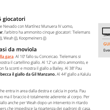
 giocatori
ro e Nevado con Martínez Munuera IV uomo,
ar
, l’arbitro ha ammonito cinque giocatori: Tielemans
(J), Weah (J), Koopmeiners (J)
GUI
casi da moviola
Even
lla gara
. Al 10′ fallo su Conceicao. Tielemans si
mostra il cartellino giallo. Al 12′ un altro ammonito, e
fa sconti e mostra il giallo a Bailey. Al 38′ Pau
 becca il giallo da Gil Manzano.
Al 44′ giallo a Kalulu
he entra in area dalla destra e calcia in porta. Pau
 ma il braccio è totalmente aderente al corpo. Per
iiallo anche per Weah dopo un intervento in ritardo
ners che impedisce la ripartenza dei padroni di casa.