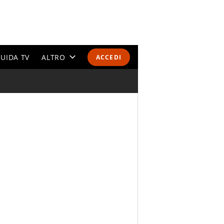
UIDA TV
ALTRO
ACCEDI
CALENDARI E CLASSIFICHE
ALTRI SPORT
MONDIALI 2026
OLIMPIADI
GOSSIP
LIFESTYLE