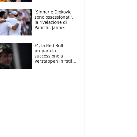
torna Rychlicki
“Sinner e Djokovic
sono ossessionati”,
la rivelazione di
Panichi. Jannik,
ansia per il
ginocchio e il rischio
agli US Open
F1, la Red Bull
prepara la
successione a
Verstappen in “stile
Antonelli”. Colapinto
derubato, che
attacco all’Italia