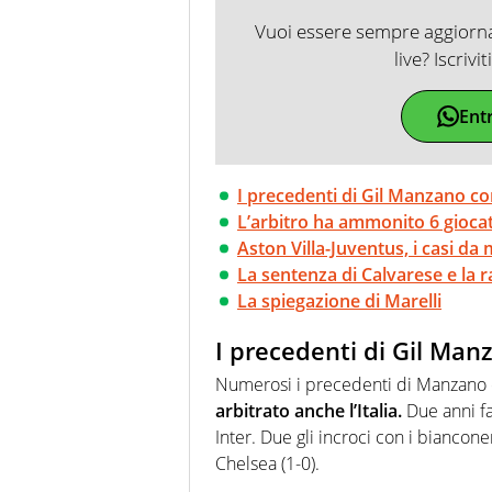
Vuoi essere sempre aggiornat
live? Iscrivi
Ent
I precedenti di Gil Manzano co
L’arbitro ha ammonito 6 giocat
Aston Villa-Juventus, i casi da
La sentenza di Calvarese e la 
La spiegazione di Marelli
I precedenti di Gil Man
Numerosi i precedenti di Manzano 
arbitrato anche l’Italia.
Due anni fa
Inter. Due gli incroci con i bianconer
Chelsea (1-0).