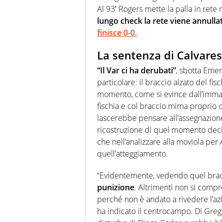
Al 93′ Rogers mette la palla in rete
lungo check la rete viene annulla
finisce 0-0.
La sentenza di Calvares
“Il Var ci ha derubati”
, sbotta Eme
particolare: il braccio alzato del f
momento, come si evince dall’immagi
fischia e col braccio mima proprio 
lascerebbe pensare all’assegnazione
ricostruzione di quel momento decisi
che nell’analizzare alla moviola pe
quell’atteggiamento.
“Evidentemente, vedendo quel brac
punizione
. Altrimenti non si comp
perché non è andato a rivedere l’azi
ha indicato il centrocampo. Di Grego