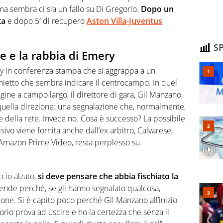
 ma sembra ci sia un fallo su Di Gregorio.
Dopo un
ta
e dopo 5′ di recupero
Aston Villa-Juventus
SP
e e la rabbia di Emery
ry in conferenza stampa che si aggrappa a un
ischietto che sembra indicare il centrocampo. In quel
ne a campo largo, il direttore di gara, Gil Manzano,
quella direzione: una segnalazione che, normalmente,
 della rete. Invece no. Cosa è successo? La possibile
vo viene fornita anche dall’ex arbitro, Calvarese,
r Amazon Prime Video, resta perplesso su
cio alzato,
si deve pensare che abbia fischiato la
rende perché, se gli hanno segnalato qualcosa,
one. Si è capito poco perché Gil Manzano all’inizio
rio prova ad uscire e ho la certezza che senza il