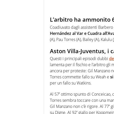
L’arbitro ha ammonito 6
Coadiuvato dagli assistenti Barbe
Hernández al Var e Cuadra all’Av
(A), Pau Torres (A), Bailey (A), Kalulu 
Aston Villa-Juventus, i 
Questi i principali episodi dubbi
de
lamenta per il fischio e l’arbitro gli 
ancora per proteste: Gil Manzano non 
Torres commette fallo su Weah e
si
per un fallo su Watkins.
Al 57′ ottimo spunto di Conceicao, c
Torres sembra toccare con una mano
Gil Manzano non c’è rigore. Al 77′ g
su Digne. Al 92′ giallo per Koopmei