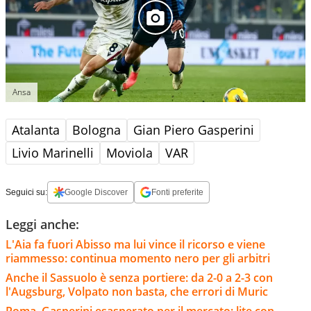
Ansa
Atalanta
Bologna
Gian Piero Gasperini
Livio Marinelli
Moviola
VAR
Seguici su:
Google Discover
Fonti preferite
Leggi anche:
L'Aia fa fuori Abisso ma lui vince il ricorso e viene
riammesso: continua momento nero per gli arbitri
Anche il Sassuolo è senza portiere: da 2-0 a 2-3 con
l'Augsburg, Volpato non basta, che errori di Muric
Roma, Gasperini esasperato per il mercato: lite con