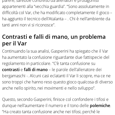
parere, sarebbe condiviso da allenatori e protagonisti
appartenenti alla “vecchia guardia”. “Sono assolutamente in
difficoltà col Var, che ha modificato completamente il gioco –
ha aggiunto il tecnico dell’Atalanta – . Chi è nell’ambiente da
tanti anni non vi si riconosce”.
Contrasti e falli di mano, un problema
per il Var
Continuando la sua analisi, Gasperini ha spiegato che il Var
ha aumentato la confusione riguardante due fattispecie del
regolamento in particolare. “C’è tanta confusione su
contrasti
e
falli
di
mano
– le parole dell’allenatore dei
bergamaschi -. Alcuni casi eclatanti il Var li scopre, ma ce ne
sono troppi che hanno reso questo gioco qualcosa di diverso
anche nello spirito, nei movimenti e nello sviluppo”.
Questo, secondo Gasperini, finisce col confondere i tifosi e
dunque nell’aumentare il numero e il tono delle
polemiche
.
“Ha creato tanta confusione anche nei tifosi, perché le