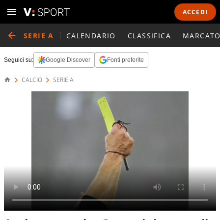
ACCEDI
SERIE A
CALENDARIO
CLASSIFICA
MARCATO
Seguici su:
Google Discover
Fonti preferite
CALCIO
SERIE A