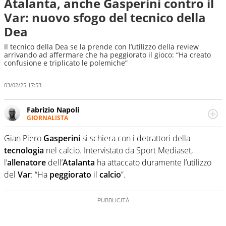
Atalanta, anche Gasperini contro il
Var: nuovo sfogo del tecnico della
Dea
Il tecnico della Dea se la prende con l’utilizzo della review
arrivando ad affermare che ha peggiorato il gioco: “Ha creato
confusione e triplicato le polemiche”
03/02/25 17:53
Fabrizio Napoli
GIORNALISTA
Giornalista professionista, per Virgilio Sport segue anche
il calcio ma è con la pallanuoto che esalta competenze e
Gian Piero
Gasperini
si schiera con i detrattori della
passioni. Cura la comunicazione di HaBaWaBa, il più
tecnologia
nel calcio. Intervistato da Sport Mediaset,
grande festival di waterpolo per bambini al mondo
l’
allenatore
dell’
Atalanta
ha attaccato duramente l’utilizzo
del
Var
: “Ha
peggiorato
il
calcio
”.