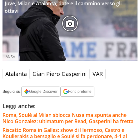
Juve, Milan e Atalanta, date e il cammino verso gli
ottavi
ANSA
Atalanta
Gian Piero Gasperini
VAR
Seguici su:
Google Discover
Fonti preferite
Leggi anche:
Roma, Soulé al Milan sblocca Nusa ma spunta anche
Nico Gonzalez: ultimatum per Read, Gasperini ha fretta
Riscatto Roma in Galles: show di Hermoso, Castro e
Koulierakis a bersaglio e Soulé si fa perdonare, 4-1 al