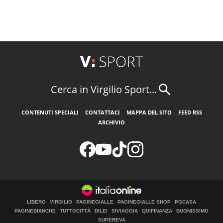
Cerca in Virgilio Sport...
CONTENUTI SPECIALI
CONTATTACI
MAPPA DEL SITO
FEED RSS
ARCHIVIO
LIBERO
VIRGILIO
PAGINEGIALLE
PAGINEGIALLE SHOP
PGCASA
PAGINEBIANCHE
TUTTOCITTÀ
DILEI
SIVIAGGIA
QUIFINANZA
BUONISSIMO
SUPEREVA