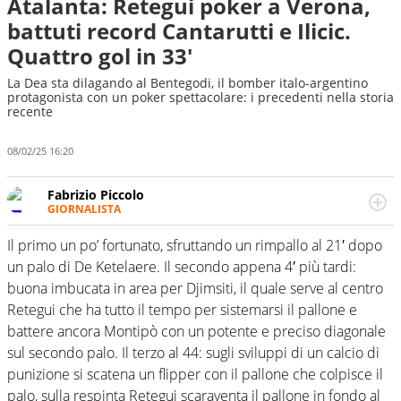
Atalanta: Retegui poker a Verona,
battuti record Cantarutti e Ilicic.
Quattro gol in 33'
La Dea sta dilagando al Bentegodi, il bomber italo-argentino
protagonista con un poker spettacolare: i precedenti nella storia
recente
08/02/25 16:20
Fabrizio Piccolo
GIORNALISTA
Nella sua carriera ha seguito numerose manifestazioni
sportive e collaborato con agenzie e testate. Esperienza,
Il primo un po’ fortunato, sfruttando un rimpallo al 21′ dopo
competenza, conoscenza e memoria storica. Si occupa
un palo di De Ketelaere. Il secondo appena 4′ più tardi:
prevalentemente di calcio
buona imbucata in area per Djimsiti, il quale serve al centro
Retegui che ha tutto il tempo per sistemarsi il pallone e
battere ancora Montipò con un potente e preciso diagonale
sul secondo palo. Il terzo al 44: sugli sviluppi di un calcio di
punizione si scatena un flipper con il pallone che colpisce il
palo, sulla respinta Retegui scaraventa il pallone in fondo al