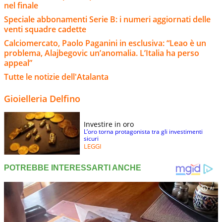
nel finale
Speciale abbonamenti Serie B: i numeri aggiornati delle
venti squadre cadette
Calciomercato, Paolo Paganini in esclusiva: “Leao è un
problema, Alajbegovic un’anomalia. L’Italia ha perso
appeal”
Tutte le notizie dell'Atalanta
Gioielleria Delfino
Investire in oro
L’oro torna protagonista tra gli investimenti
sicuri
LEGGI