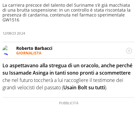
La carriera precoce del talento del Suriname s’è già macchiata
di una brutta sospensione: in un controllo è stata riscontata la
presenza di cardarina, contenuta nel farmaco sperimentale
GW1516
12/08/23 20:24
Roberto Barbacci
GIORNALISTA
Giornalista (pubblicista) sportivo a tutto campo, è il
tuttologo di Virgilio Sport. Provate a chiedergli di boxe, di
Lo aspettavano alla stregua di un oracolo, anche perché
scherma, di volley o di curling: ve ne farà innamorare
su Issamade Asinga in tanti sono pronti a scommettere
che nel futuro toccherà a lui raccogliere il testimone dei
grandi velocisti del passato (
Usain Bolt su tutti
).