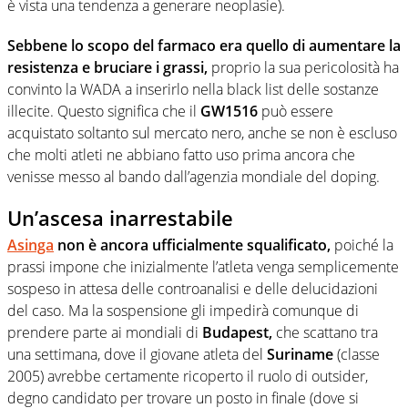
è vista una tendenza a generare neoplasie).
Sebbene lo scopo del farmaco era quello di aumentare la
resistenza e bruciare i grassi,
proprio la sua pericolosità ha
convinto la WADA a inserirlo nella black list delle sostanze
illecite. Questo significa che il
GW1516
può essere
acquistato soltanto sul mercato nero, anche se non è escluso
che molti atleti ne abbiano fatto uso prima ancora che
venisse messo al bando dall’agenzia mondiale del doping.
Un’ascesa inarrestabile
Asinga
non è ancora ufficialmente squalificato,
poiché la
prassi impone che inizialmente l’atleta venga semplicemente
sospeso in attesa delle controanalisi e delle delucidazioni
del caso. Ma la sospensione gli impedirà comunque di
prendere parte ai mondiali di
Budapest,
che scattano tra
una settimana, dove il giovane atleta del
Suriname
(classe
2005) avrebbe certamente ricoperto il ruolo di outsider,
degno candidato per trovare un posto in finale (dove si