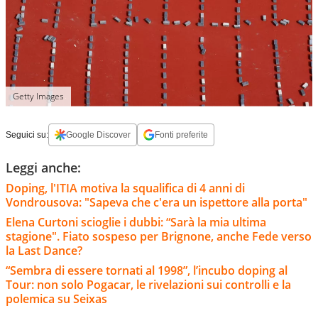
Getty Images
Seguici su:
Google Discover
Fonti preferite
Leggi anche:
Doping, l'ITIA motiva la squalifica di 4 anni di
Vondrousova: "Sapeva che c'era un ispettore alla porta"
Elena Curtoni scioglie i dubbi: “Sarà la mia ultima
stagione". Fiato sospeso per Brignone, anche Fede verso
la Last Dance?
“Sembra di essere tornati al 1998”, l’incubo doping al
Tour: non solo Pogacar, le rivelazioni sui controlli e la
polemica su Seixas