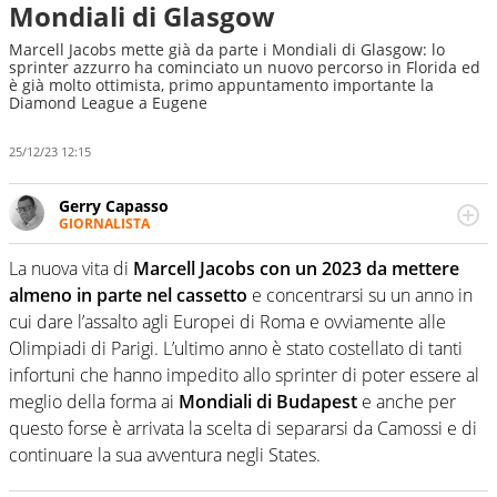
Mondiali di Glasgow
Marcell Jacobs mette già da parte i Mondiali di Glasgow: lo
sprinter azzurro ha cominciato un nuovo percorso in Florida ed
è già molto ottimista, primo appuntamento importante la
Diamond League a Eugene
25/12/23 12:15
Gerry Capasso
GIORNALISTA
Per lui gli sport americani non hanno segreti: basket,
football, baseball e la capacità innata di trovare la notizia
La nuova vita di
Marcell Jacobs con un 2023 da mettere
dove altri non vedono granché
almeno in parte nel cassetto
e concentrarsi su un anno in
cui dare l’assalto agli Europei di Roma e ovviamente alle
Olimpiadi di Parigi. L’ultimo anno è stato costellato di tanti
infortuni che hanno impedito allo sprinter di poter essere al
meglio della forma ai
Mondiali di Budapest
e anche per
questo forse è arrivata la scelta di separarsi da Camossi e di
continuare la sua avventura negli States.