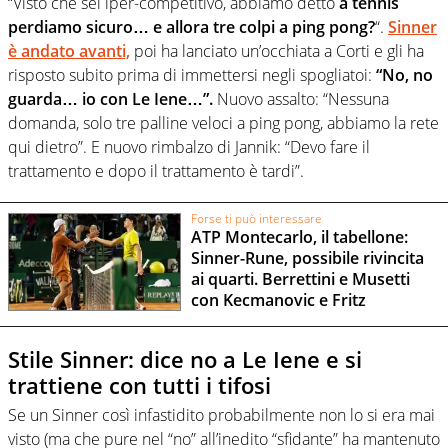
“Visto che sei iper-competitivo, abbiamo detto
a tennis
perdiamo sicuro… e allora tre colpi a ping pong?
“.
Sinner
è andato avanti,
poi ha lanciato un’occhiata a Corti e gli ha
risposto subito prima di immettersi negli spogliatoi:
“No, no
guarda… io con Le Iene…”.
Nuovo assalto: “Nessuna
domanda, solo tre palline veloci a ping pong, abbiamo la rete
qui dietro”. E nuovo rimbalzo di Jannik: “Devo fare il
trattamento e dopo il trattamento è tardi”.
Forse ti può interessare
ATP Montecarlo, il tabellone:
Sinner-Rune, possibile rivincita
ai quarti. Berrettini e Musetti
con Kecmanovic e Fritz
Stile Sinner: dice no a Le Iene e si
trattiene con tutti i tifosi
Se un Sinner così infastidito probabilmente non lo si era mai
visto (ma che pure nel “no” all’inedito “sfidante” ha mantenuto