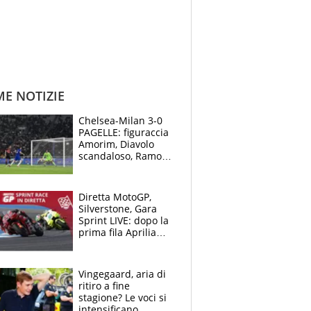
ME NOTIZIE
Chelsea-Milan 3-0
PAGELLE: figuraccia
Amorim, Diavolo
scandaloso, Ramos
già rimandato
Diretta MotoGP,
Silverstone, Gara
Sprint LIVE: dopo la
prima fila Aprilia
cerca il colpaccio
Vingegaard, aria di
ritiro a fine
stagione? Le voci si
intensificano.