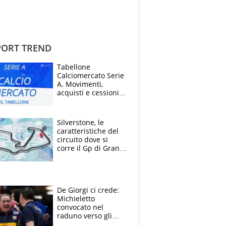
ORT TREND
Tabellone
Calciomercato Serie
A. Movimenti,
acquisti e cessioni:
estate 2026-27
Silverstone, le
caratteristiche del
circuito dove si
corre il Gp di Gran
Bretagna del
Motomondiale
De Giorgi ci crede:
Michieletto
convocato nel
raduno verso gli
Europei. A sorpresa