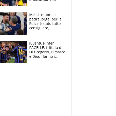
Pogacar, niente
Sanremo nel 2027:
vuole la Roubaix
Messi, muore il
padre Jorge: per la
Pulce è stato tutto,
consigliere,
manager, amico e
capofamiglia
Juventus-Inter
PAGELLE: frittata di
Di Gregorio, Dimarco
e Diouf fanno i
bianconeri piccoli
piccoli, Ylildiz
scompare, Kolo fa
sperare