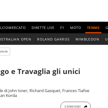
ALCIOMERCATO
DIRETTE LIVE
F1
MOTO
TENNIS
G
USTRALIAN OPEN
ROLAND GARROS
WIMBLEDON
U
eferite
o e Travaglia gli unici
le di John Isner, Richard Gasquet, Frances Tiafoe
tian Korda
CONDIVIDI