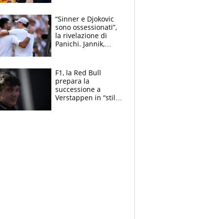
torna Rychlicki
“Sinner e Djokovic
sono ossessionati”,
la rivelazione di
Panichi. Jannik,
ansia per il
ginocchio e il rischio
agli US Open
F1, la Red Bull
prepara la
successione a
Verstappen in “stile
Antonelli”. Colapinto
derubato, che
attacco all’Italia