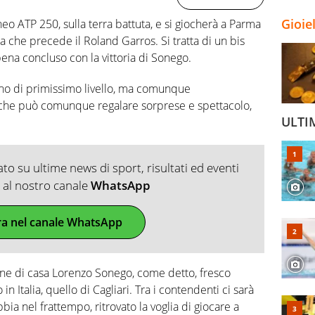
Gioie
neo ATP 250, sulla terra battuta, e si giocherà a Parma
a che precede il Roland Garros. Si tratta di un bis
pena concluso con la vittoria di Sonego.
nno di primissimo livello, ma comunque
che può comunque regalare sorprese e spettacolo,
ULTI
o su ultime news di sport, risultati ed eventi
ti al nostro canale
WhatsApp
ra nel canale WhatsApp
one di casa Lorenzo Sonego, come detto, fresco
in Italia, quello di Cagliari. Tra i contendenti ci sarà
a nel frattempo, ritrovato la voglia di giocare a