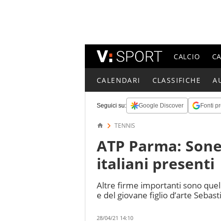
CALCIO
C
CALENDARI
CLASSIFICHE
A
Seguici su:
Google Discover
Fonti pr
TENNIS
ATP Parma: Soneg
italiani presenti
Altre firme importanti sono quel
e del giovane figlio d’arte Sebas
28/04/21 14:10