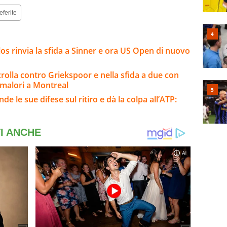
eferite
arlos rinvia la sfida a Sinner e ora US Open di nuovo
rolla contro Griekspoor e nella sfida a due con
 malori a Montreal
e le sue difese sul ritiro e dà la colpa all’ATP: