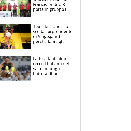
France: la Uno-X
porta in gruppo il
rito della Norvegia
di Haaland e
compagni
Tour de France, la
scelta sorprendente
di Vingegaard:
perché la maglia
gialla indossa la
mascherina, il
rischio da evitare
Larissa Iapichino
record italiano nel
salto in lungo:
battuta di un
centimetro mamma
Fiona May