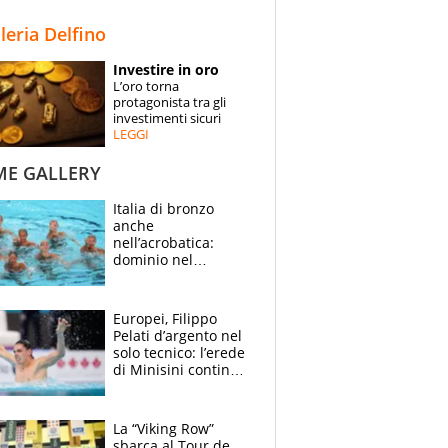
STORIE
lleria Delfino
SPECIALI
Investire in oro
L’oro torna
ESPERTI
protagonista tra gli
investimenti sicuri
LEGGI
CONTATTI
ME GALLERY
Italia di bronzo
anche
nell’acrobatica:
dominio nel
medagliere, ora
tocca a Ceccon, Curti
e compagni
Europei, Filippo
continuare
Pelati d’argento nel
solo tecnico: l’erede
di Minisini continua
a stupire, Los
Angeles è già nel
mirino
La “Viking Row”
sbarca al Tour de