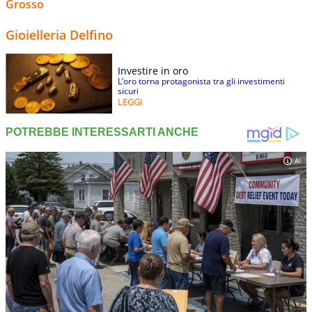
Grosso
Gioielleria Delfino
Investire in oro
L’oro torna protagonista tra gli investimenti
sicuri
LEGGI