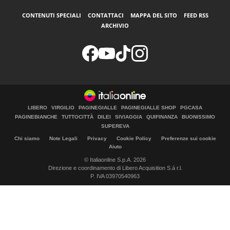
CONTENUTI SPECIALI
CONTATTACI
MAPPA DEL SITO
FEED RSS
ARCHIVIO
LIBERO
VIRGILIO
PAGINEGIALLE
PAGINEGIALLE SHOP
PGCASA
PAGINEBIANCHE
TUTTOCITTÀ
DILEI
SIVIAGGIA
QUIFINANZA
BUONISSIMO
SUPEREVA
Chi siamo
Note Legali
Privacy
Cookie Policy
Preferenze sui cookie
Aiuto
© Italiaonline S.p.A. 2026
Direzione e coordinamento di Libero Acquisition S.á r.l.
P. IVA 03970540963