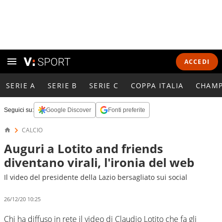
ACCEDI
SERIE A
SERIE B
SERIE C
COPPA ITALIA
CHAMP
Seguici su:
Google Discover
Fonti preferite
CALCIO
Auguri a Lotito and friends
diventano virali, l'ironia del web
Il video del presidente della Lazio bersagliato sui social
26/12/20 10:25
Chi ha diffuso in rete il video di Claudio Lotito che fa gli