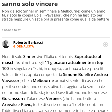
sanno solo vincere
Non c'è solo Sinner in semifinale a Melbourne: come un anno
fa, riecco la coppia Bolelli-Vavassori, che non ha lasciato per
strada neppure un set e ora si presenta come quella da battere
21/01/25 16:37
Roberto Barbacci
GIORNALISTA
Giornalista (pubblicista) sportivo a tutto campo, è il
tuttologo di Virgilio Sport. Provate a chiedergli di boxe, di
Non di solo
Sinner
vive l’Italia del tennis.
Soprattutto al
scherma, di volley o di curling: ve ne farà innamorare
maschile,
al netto degli
11 giocatori attualmente in top
100
in singolare c’è chi, in doppio, continua a fare proseliti.
Vale a dire la coppia composta da
Simone Bolelli e Andrea
Vavassori
, che a
Melbourne
ormai si sente di casa e che
per il secondo anno consecutivo ha raggiunto la semifinale
nel primo slam della stagione. Dove li attendono lo svedese
Goransson
e l’olandese
Verbeek
(che hanno battuto
Arevalo
e
Pavic,
teste di serie numero 1 del torneo), con
l’obiettivo chiaro di avanzare nuovamente in finale e provare