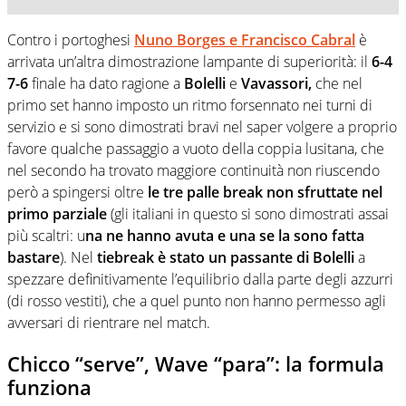
Contro i portoghesi
Nuno Borges e Francisco Cabral
è
arrivata un’altra dimostrazione lampante di superiorità: il
6-4
7-6
finale ha dato ragione a
Bolelli
e
Vavassori,
che nel
primo set hanno imposto un ritmo forsennato nei turni di
servizio e si sono dimostrati bravi nel saper volgere a proprio
favore qualche passaggio a vuoto della coppia lusitana, che
nel secondo ha trovato maggiore continuità non riuscendo
però a spingersi oltre
le tre palle break non sfruttate nel
primo parziale
(gli italiani in questo si sono dimostrati assai
più scaltri: u
na ne hanno avuta e una se la sono fatta
bastare
). Nel
tiebreak
è stato un passante di Bolelli
a
spezzare definitivamente l’equilibrio dalla parte degli azzurri
(di rosso vestiti), che a quel punto non hanno permesso agli
avversari di rientrare nel match.
Chicco “serve”, Wave “para”: la formula
funziona