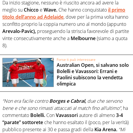
Da inizio stagione, nessuno è riuscito ancora ad avere la
meglio su
Chicco
e
Wave.
Che hanno conquistato
il primo
titolo dell’anno ad Adelaide
, dove per la prima volta hanno
sconfitto proprio la coppia numero uno al mondo (appunto
Arevalo-Pavic),
proseguendo la striscia favorevole di partite
vinte consecutivamente anche a
Melbourne
(siamo a quota
8).
Forse ti può interessare
Australian Open, si salvano solo
Bolelli e Vavassori: Errani e
Paolini subiscono la vendetta
olimpica
“Non era facile contro
Borges e Cabral,
due che servono
bene e che sono rimasti attaccati al match fino all’ultimo”
, ha
commentato
Bolelli.
Con
Vavassori
autore di almeno
3-4
“parate” sottorete
che hanno esaltato il (poco, per la verità)
pubblico presente ai 30 e passa gradi della
Kia Arena.
“Mi