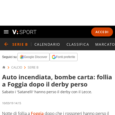
ACCEDI
SERIE B
CALENDARIO
CLASSIFICA
MARCATO
Seguici su:
Google Discover
Fonti preferite
CALCIO
SERIE B
Auto incendiata, bombe carta: follia
a Foggia dopo il derby perso
Sabato i 'Satanelli' hanno perso il derby con il Lecce.
10/03/19 14:15
Notte di follia a
Foggia
dopo che i rossoneri hanno perso il