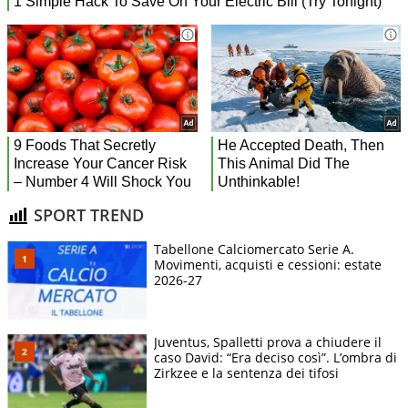
SPORT TREND
Tabellone Calciomercato Serie A.
Movimenti, acquisti e cessioni: estate
2026-27
Juventus, Spalletti prova a chiudere il
caso David: “Era deciso così”. L’ombra di
Zirkzee e la sentenza dei tifosi