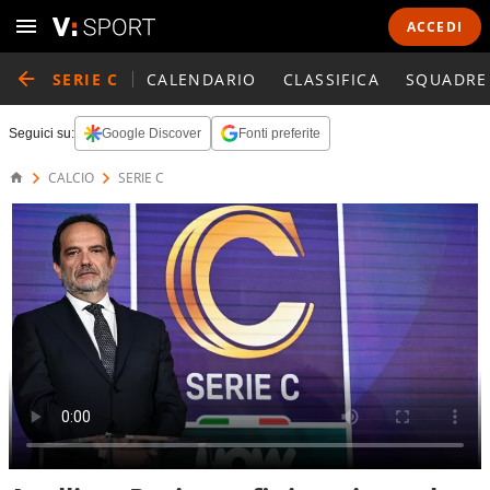
ACCEDI
SERIE C
CALENDARIO
CLASSIFICA
SQUADRE
Seguici su:
Google Discover
Fonti preferite
CALCIO
SERIE C