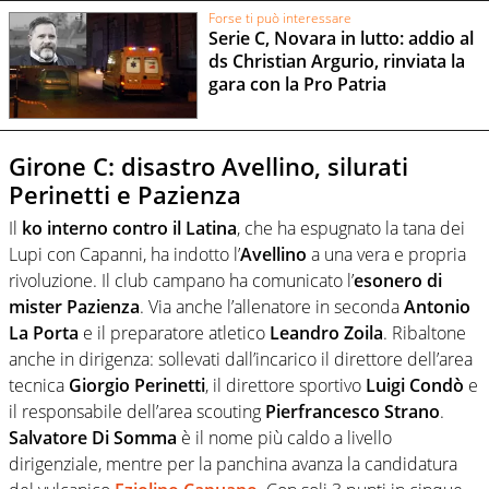
Forse ti può interessare
Serie C, Novara in lutto: addio al
ds Christian Argurio, rinviata la
gara con la Pro Patria
Girone C: disastro Avellino, silurati
Perinetti e Pazienza
Il
ko interno contro il Latina
, che ha espugnato la tana dei
Lupi con Capanni, ha indotto l’
Avellino
a una vera e propria
rivoluzione. Il club campano ha comunicato l’
esonero di
mister Pazienza
. Via anche l’allenatore in seconda
Antonio
La Porta
e il preparatore atletico
Leandro Zoila
. Ribaltone
anche in dirigenza: sollevati dall’incarico il direttore dell’area
tecnica
Giorgio Perinetti
, il direttore sportivo
Luigi Condò
e
il responsabile dell’area scouting
Pierfrancesco Strano
.
Salvatore Di Somma
è il nome più caldo a livello
dirigenziale, mentre per la panchina avanza la candidatura