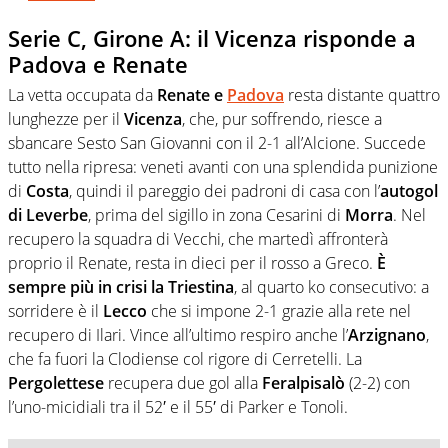
Serie C, Girone A: il Vicenza risponde a
Padova e Renate
La vetta occupata da
Renate e
Padova
resta distante quattro
lunghezze per il
Vicenza
, che, pur soffrendo, riesce a
sbancare Sesto San Giovanni con il 2-1 all’Alcione. Succede
tutto nella ripresa: veneti avanti con una splendida punizione
di
Costa
, quindi il pareggio dei padroni di casa con l’
autogol
di Leverbe
, prima del sigillo in zona Cesarini di
Morra
. Nel
recupero la squadra di Vecchi, che martedì affronterà
proprio il Renate, resta in dieci per il rosso a Greco.
È
sempre più in crisi la Triestina
, al quarto ko consecutivo: a
sorridere è il
Lecco
che si impone 2-1 grazie alla rete nel
recupero di Ilari. Vince all’ultimo respiro anche l’
Arzignano
,
che fa fuori la Clodiense col rigore di Cerretelli. La
Pergolettese
recupera due gol alla
Feralpisalò
(2-2) con
l’uno-micidiali tra il 52′ e il 55′ di Parker e Tonoli.