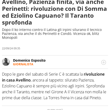
Avellino, Pazienza finita, via anche
Perinetti: rivoluzione con Di Somma
ed Eziolino Capuano? Il Taranto
sprofonda
Dopo il ko interno contro il Latina gli irpini silurano il tecnico
Pazienza, via anche il ds Perinetti e Condò. Vicenza ok, blitz
Monopoli
22/09/24 09:35
Domenico Esposito
GIORNALISTA
Da vent’anni in campo e sul campo per vivere ogni evento
in tutte le sue sfaccettature. Passione smisurata per il
Dopo le gare del sabato di Serie C è scattata la
rivoluzione
calcio e per la sfera di cuoio. Il pallone è una cosa
in casa Avellino
, ancora al tappeto: silurato Pazienza,
serissima, guai a dirgli di no
Eziolino Capuano è sempre più vicino agli irpini. Sprofonda
anche il Taranto, mentre nel Girone A il Vicenza non molla le
prime due della classe. La Torres frena in casa dal Pineto.