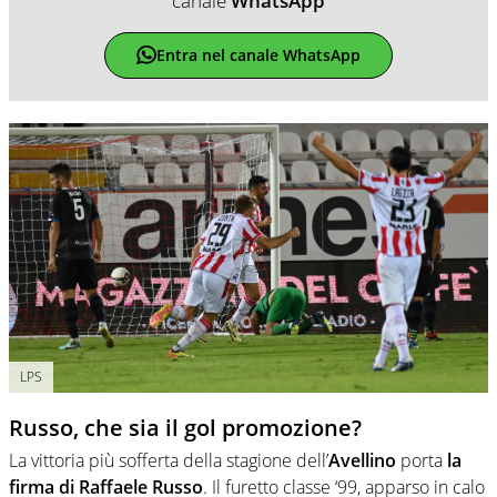
canale
WhatsApp
Entra nel canale WhatsApp
LPS
Russo, che sia il gol promozione?
La vittoria più sofferta della stagione dell’
Avellino
porta
la
firma di Raffaele Russo
. Il furetto classe ‘99, apparso in calo