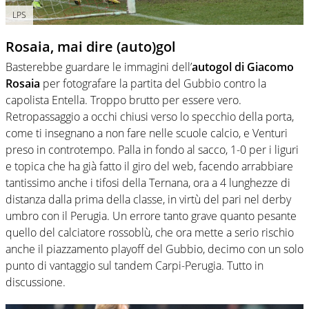
LPS
Rosaia, mai dire (auto)gol
Basterebbe guardare le immagini dell’
autogol di Giacomo
Rosaia
per fotografare la partita del Gubbio contro la
capolista Entella. Troppo brutto per essere vero.
Retropassaggio a occhi chiusi verso lo specchio della porta,
come ti insegnano a non fare nelle scuole calcio, e Venturi
preso in controtempo. Palla in fondo al sacco, 1-0 per i liguri
e topica che ha già fatto il giro del web, facendo arrabbiare
tantissimo anche i tifosi della Ternana, ora a 4 lunghezze di
distanza dalla prima della classe, in virtù del pari nel derby
umbro con il Perugia. Un errore tanto grave quanto pesante
quello del calciatore rossoblù, che ora mette a serio rischio
anche il piazzamento playoff del Gubbio, decimo con un solo
punto di vantaggio sul tandem Carpi-Perugia. Tutto in
discussione.