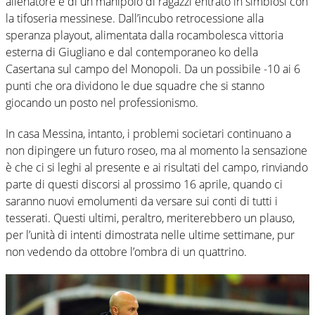
allenatore e di un manipolo di ragazzi entrato in simbiosi con
la tifoseria messinese. Dall’incubo retrocessione alla
speranza playout, alimentata dalla rocambolesca vittoria
esterna di Giugliano e dal contemporaneo ko della
Casertana sul campo del Monopoli. Da un possibile -10 ai 6
punti che ora dividono le due squadre che si stanno
giocando un posto nel professionismo.
In casa Messina, intanto, i problemi societari continuano a
non dipingere un futuro roseo, ma al momento la sensazione
è che ci si leghi al presente e ai risultati del campo, rinviando
parte di questi discorsi al prossimo 16 aprile, quando ci
saranno nuovi emolumenti da versare sui conti di tutti i
tesserati. Questi ultimi, peraltro, meriterebbero un plauso,
per l’unità di intenti dimostrata nelle ultime settimane, pur
non vedendo da ottobre l’ombra di un quattrino.