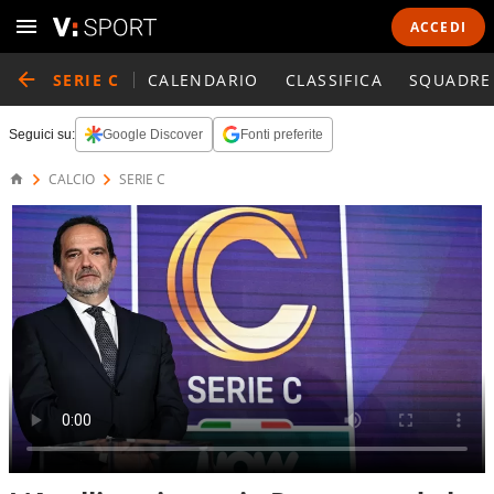
ACCEDI
SERIE C
CALENDARIO
CLASSIFICA
SQUADRE
Seguici su:
Google Discover
Fonti preferite
CALCIO
SERIE C