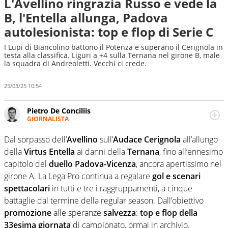
L'Avellino ringrazia Russo e vede la
B, l'Entella allunga, Padova
autolesionista: top e flop di Serie C
I Lupi di Biancolino battono il Potenza e superano il Cerignola in
testa alla classifica. Liguri a +4 sulla Ternana nel girone B, male
la squadra di Andreoletti. Vecchi ci crede.
25/03/25 10:54
Pietro De Conciliis
GIORNALISTA
Giornalista pubblicista e speaker radiofonico, per Virgilio
Sport si occupa di calcio con uno sguardo attento e
Dal sorpasso dell’
Avellino
sull’
Audace Cerignola
all’allungo
competente sui campionati di Serie B e Serie C
della
Virtus Entella
ai danni della
Ternana
, fino all’ennesimo
capitolo del
duello Padova-Vicenza
, ancora apertissimo nel
girone A. La Lega Pro continua a regalare
gol e scenari
spettacolari
in tutti e tre i raggruppamenti, a cinque
battaglie dal termine della regular season. Dall’obiettivo
promozione
alle speranze
salvezza
:
top e flop della
33esima giornata
di campionato, ormai in archivio.