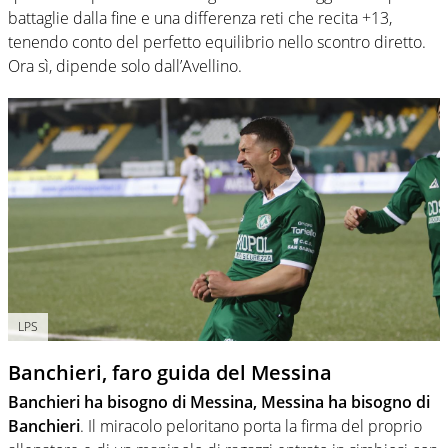
battaglie dalla fine e una differenza reti che recita +13,
tenendo conto del perfetto equilibrio nello scontro diretto.
Ora sì, dipende solo dall’Avellino.
LPS
Banchieri, faro guida del Messina
Banchieri ha bisogno di Messina, Messina ha bisogno di
Banchieri
. Il miracolo peloritano porta la firma del proprio