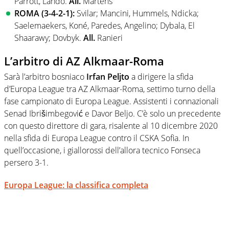
Parrott, Lahdo.
All.
Martens
ROMA (3-4-2-1):
Svilar; Mancini, Hummels, Ndicka;
Saelemaekers, Koné, Paredes, Angelino; Dybala, El
Shaarawy; Dovbyk.
All.
Ranieri
L’arbitro di AZ Alkmaar-Roma
Sarà l’arbitro bosniaco
Irfan
Peljto
a dirigere la sfida
d’Europa League tra AZ Alkmaar-Roma, settimo turno della
fase campionato di Europa League. Assistenti i connazionali
Senad Ibrišimbegović e Davor Beljo. C’è solo un precedente
con questo direttore di gara, risalente al 10 dicembre 2020
nella sfida di Europa League contro il CSKA Sofia. In
quell’occasione, i giallorossi dell’allora tecnico Fonseca
persero 3-1.
Europa League: la classifica completa