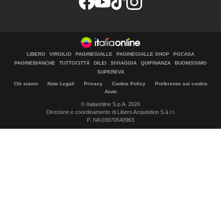
LIBERO
VIRGILIO
PAGINEGIALLE
PAGINEGIALLE SHOP
PGCASA
PAGINEBIANCHE
TUTTOCITTÀ
DILEI
SIVIAGGIA
QUIFINANZA
BUONISSIMO
SUPEREVA
Chi siamo
Note Legali
Privacy
Cookie Policy
Preferenze sui cookie
Aiuto
© Italiaonline S.p.A. 2026
Direzione e coordinamento di Libero Acquisition S.á r.l.
P. IVA 03970540963