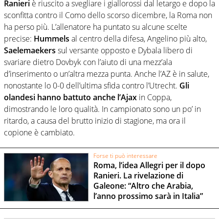
Ranieri
è riuscito a svegliare i giallorossi dal letargo e dopo la
sconfitta contro il Como dello scorso dicembre, la Roma non
ha perso più. L’allenatore ha puntato su alcune scelte
precise:
Hummels
al centro della difesa, Angelino più alto,
Saelemaekers
sul versante opposto e Dybala libero di
svariare dietro Dovbyk con l’aiuto di una mezz’ala
d’inserimento o un’altra mezza punta. Anche l’AZ è in salute,
nonostante lo 0-0 dell’ultima sfida contro l’Utrecht.
Gli
olandesi hanno battuto anche l’Ajax
in Coppa,
dimostrando le loro qualità. In campionato sono un po’ in
ritardo, a causa del brutto inizio di stagione, ma ora il
copione è cambiato.
Forse ti può interessare
Roma, l’idea Allegri per il dopo
Ranieri. La rivelazione di
Galeone: “Altro che Arabia,
l’anno prossimo sarà in Italia”