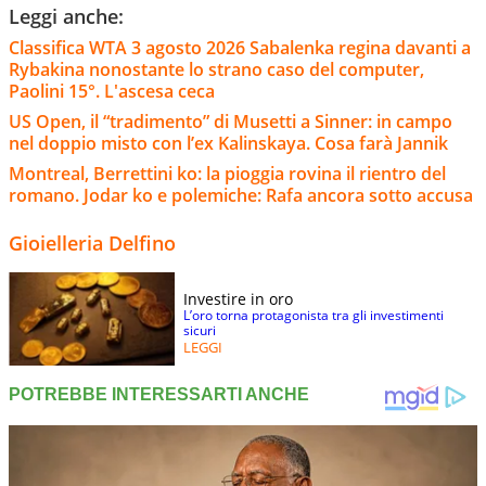
Leggi anche:
Classifica WTA 3 agosto 2026 Sabalenka regina davanti a
Rybakina nonostante lo strano caso del computer,
Paolini 15°. L'ascesa ceca
US Open, il “tradimento” di Musetti a Sinner: in campo
nel doppio misto con l’ex Kalinskaya. Cosa farà Jannik
Montreal, Berrettini ko: la pioggia rovina il rientro del
romano. Jodar ko e polemiche: Rafa ancora sotto accusa
Gioielleria Delfino
Investire in oro
L’oro torna protagonista tra gli investimenti
sicuri
LEGGI