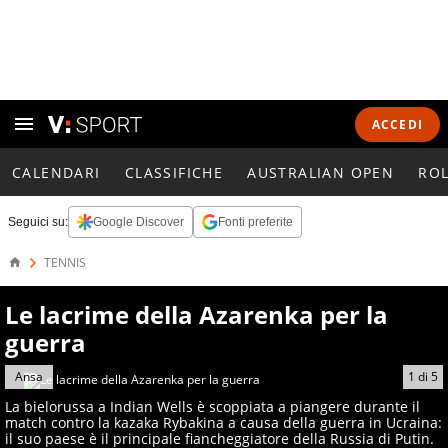
ACCEDI
CALENDARI
CLASSIFICHE
AUSTRALIAN OPEN
RO
Seguici su:
Google Discover
Fonti preferite
TENNIS
Le lacrime della Azarenka per la
guerra
Ansa
1
di
5
La bielorussa a Indian Wells è scoppiata a piangere durante il
match contro la kazaka Rybakina a causa della guerra in Ucraina:
il suo paese è il principale fiancheggiatore della Russia di Putin.