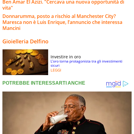
Ben Amar El Azizi. "Cercava una nuova opportunità di
vita"
Donnarumma, posto a rischio al Manchester City?
Maresca non è Luis Enrique, l’annuncio che interessa
Mancini
Gioielleria Delfino
Investire in oro
L’oro torna protagonista tra gli investimenti
sicuri
LEGGI