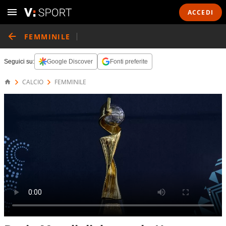
ACCEDI
FEMMINILE
Seguici su:
Google Discover
Fonti preferite
CALCIO
FEMMINILE