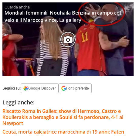
Mondiali femminili, Nouhaila Benzina in campo col
velo e il Marocco vince. La gallery
Seguici su:
Google Discover
Fonti preferite
Leggi anche:
Riscatto Roma in Galles: show di Hermoso, Castro e
Koulierakis a bersaglio e Soulé si fa perdonare, 4-1 al
Newport
Ceuta, morta calciatrice marocchina di 19 anni: Faten