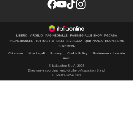
LIBERO
VIRGILIO
PAGINEGIALLE
PAGINEGIALLE SHOP
PGCASA
PAGINEBIANCHE
TUTTOCITTÀ
DILEI
SIVIAGGIA
QUIFINANZA
BUONISSIMO
SUPEREVA
Chi siamo
Note Legali
Privacy
Cookie Policy
Preferenze sui cookie
Aiuto
© Italiaonline S.p.A. 2026
Direzione e coordinamento di Libero Acquisition S.á r.l.
P. IVA 03970540963