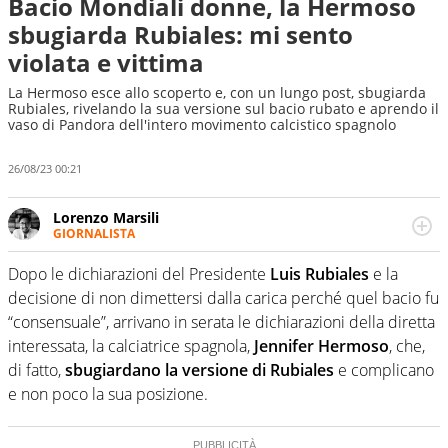
Bacio Mondiali donne, la Hermoso
sbugiarda Rubiales: mi sento
violata e vittima
La Hermoso esce allo scoperto e, con un lungo post, sbugiarda
Rubiales, rivelando la sua versione sul bacio rubato e aprendo il
vaso di Pandora dell'intero movimento calcistico spagnolo
26/08/23 00:21
Lorenzo Marsili
GIORNALISTA
Giornalista pubblicista, redattore, divulgatore. E' una
delle anime video del sito: racconta in immagini un
Dopo le dichiarazioni del Presidente
Luis Rubiales
e la
evento e lo fa come pochi altri
decisione di non dimettersi dalla carica perché quel bacio fu
“consensuale”, arrivano in serata le dichiarazioni della diretta
interessata, la calciatrice spagnola,
Jennifer
Hermoso
, che,
di fatto,
sbugiardano la versione di Rubiales
e complicano
e non poco la sua posizione.