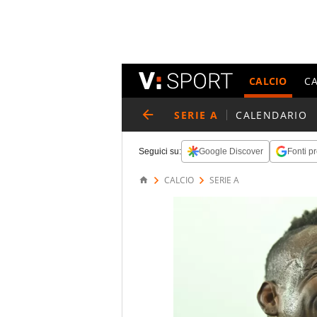
CALCIO
C
SERIE A
CALENDARIO
Seguici su:
Google Discover
Fonti pr
CALCIO
SERIE A