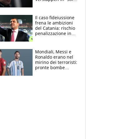
Antonelli”. Colapinto
derubato, che
attacco all’Italia
Il caso fideiussione
frena le ambizioni
del Catania: rischio
penalizzazione in
classifica, cosa
succede?
Mondiali, Messi e
Ronaldo erano nel
mirino dei terroristi:
pronte bombe
contro la Pulce