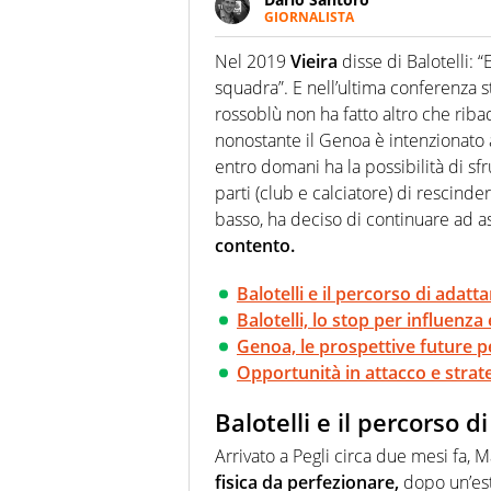
GIORNALISTA
Scrive, commenta, racconta lo s
modo di concentrarsi sulle inte
Nel 2019
Vieira
disse di Balotelli: 
squadra”. E nell’ultima conferenza s
rossoblù non ha fatto altro che riba
nonostante il Genoa è intenzionato 
entro domani ha la possibilità di sf
parti (club e calciatore) di rescindere
basso, ha deciso di continuare ad 
contento.
Balotelli e il percorso di ada
Balotelli, lo stop per influenza 
Genoa, le prospettive future pe
Opportunità in attacco e strat
Balotelli e il percorso
Arrivato a Pegli circa due mesi fa, 
fisica da perfezionare,
dopo un’est