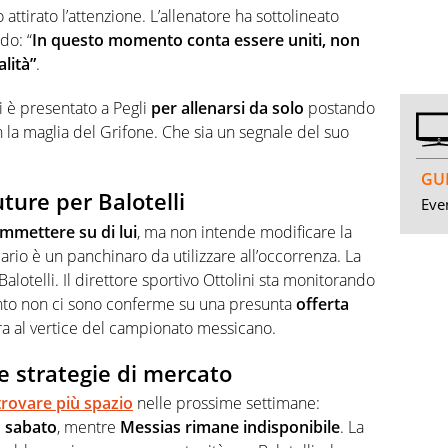
 attirato l’attenzione. L’allenatore ha sottolineato
do: “
In questo momento conta essere uniti, non
lità”
.
i è presentato a Pegli
per allenarsi da solo
postando
on la maglia del Grifone. Che sia un segnale del suo
GUI
ture per Balotelli
Even
mmettere su di lui
, ma non intende modificare la
ario è un panchinaro da utilizzare all’occorrenza. La
alotelli. Il direttore sportivo Ottolini sta monitorando
nto non ci sono conferme su una presunta
offerta
a al vertice del campionato messicano.
e strategie di mercato
trovare più spazio
nelle prossime settimane:
 sabato
, mentre
Messias rimane indisponibile
. La