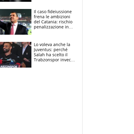
derubato, che
attacco all’Italia
Il caso fideiussione
frena le ambizioni
del Catania: rischio
penalizzazione in
classifica, cosa
succede?
Lo voleva anche la
Juventus: perché
Salah ha scelto il
Trabzonspor invece
di un top club