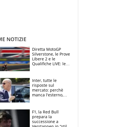
ME NOTIZIE
Diretta MotoGP
Silverstone, le Prove
Libere 2 e le
Qualifiche LIVE: le
Aprilia vogliono la
conferma in prima
fila
Inter, tutte le
risposte sul
mercato: perchè
manca l'esterno,
perchè Romero è
sfumato, quale è il
vero obiettivo di
F1, la Red Bull
Marotta
prepara la
successione a
Verstappen in “stile