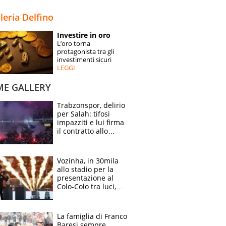
STORIE
lleria Delfino
SPECIALI
Investire in oro
L’oro torna
ESPERTI
protagonista tra gli
investimenti sicuri
LEGGI
CONTATTI
ME GALLERY
Trabzonspor, delirio
per Salah: tifosi
impazziti e lui firma
il contratto allo
stadio
Vozinha, in 30mila
allo stadio per la
presentazione al
Colo-Colo tra luci,
spettacolo, elicotteri
e paracadutisti
La famiglia di Franco
Baresi sempre