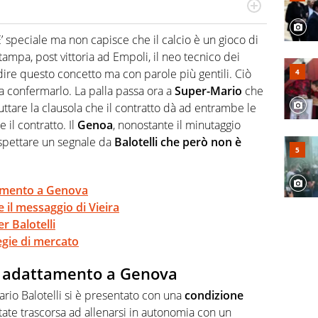
port in tutte le sfaccettature. Tocca l'apice quando ha
rviste ai grandi protagonisti
“E’ speciale ma non capisce che il calcio è un gioco di
tampa, post vittoria ad Empoli, il neo tecnico dei
dire questo concetto ma con parole più gentili. Ciò
a confermarlo. La palla passa ora a
Super-Mario
che
ruttare la clausola che il contratto dà ad entrambe le
 il contratto. Il
Genoa
, nonostante il minutaggio
aspettare un segnale da
Balotelli che però non è
ttamento a Genova
e il messaggio di Vieira
r Balotelli
egie di mercato
 di adattamento a Genova
Mario Balotelli si è presentato con una
condizione
ate trascorsa ad allenarsi in autonomia con un