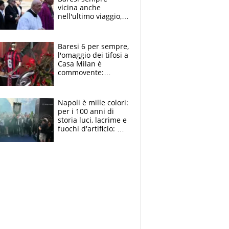
vicina anche
nell'ultimo viaggio,
la moglie Maura, i
figli e i suoi cari
circondati
Baresi 6 per sempre,
dall'affetto dei tifosi
l'omaggio dei tifosi a
Casa Milan è
commovente:
maglie, bandiere,
sciarpe, lacrime e
bigliettini
Napoli è mille colori:
per i 100 anni di
storia luci, lacrime e
fuochi d'artificio: De
Laurentiis salta al
coro anti-Juve