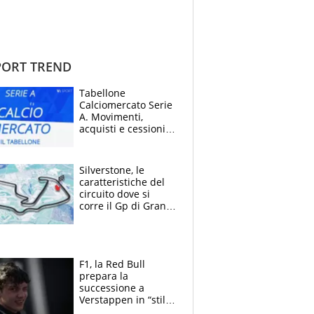
ORT TREND
Tabellone
Calciomercato Serie
A. Movimenti,
acquisti e cessioni:
estate 2026-27
Silverstone, le
caratteristiche del
circuito dove si
corre il Gp di Gran
Bretagna del
Motomondiale
F1, la Red Bull
prepara la
successione a
Verstappen in “stile
Antonelli”. Colapinto