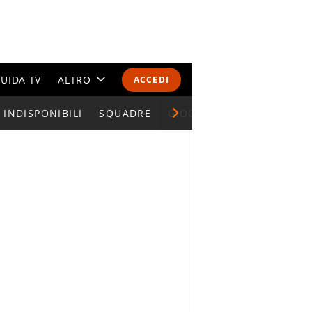
UIDA TV
ALTRO
ACCEDI
INDISPONIBILI
CALENDARI E CLASSIFICHE
SQUADRE
GIOCATORI SERIE A
ALTRI SPORT
MONDIALI 2026
OLIMPIADI
GOSSIP
LIFESTYLE