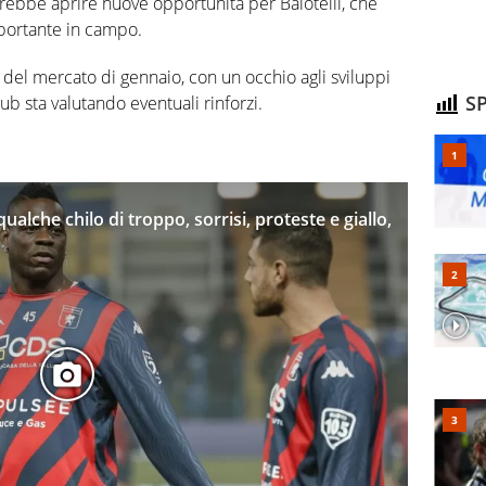
trebbe aprire nuove opportunità per Balotelli, che
mportante in campo.
el mercato di gennaio, con un occhio agli sviluppi
SP
ub sta valutando eventuali rinforzi.
qualche chilo di troppo, sorrisi, proteste e giallo,