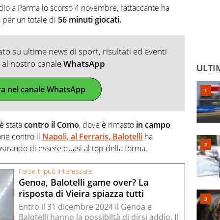
io a Parma lo scorso 4 novembre, l’attaccante ha
, per un totale di
56 minuti giocati.
o su ultime news di sport, risultati ed eventi
ti al nostro canale
WhatsApp
ULTI
ra nel canale WhatsApp
 è stata
contro il Como
, dove è rimasto
in campo
one contro il
Napoli, al Ferraris, Balotelli
ha
strando di essere quasi al top della forma.
Forse ti può interessare
Genoa, Balotelli game over? La
risposta di Vieira spiazza tutti
Entro il 31 dicembre 2024 il Genoa e
Balotelli hanno la possibiltà di dirsi addio. Il