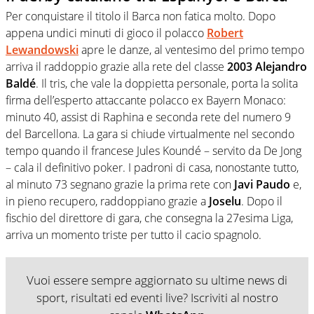
Per conquistare il titolo il Barca non fatica molto. Dopo
appena undici minuti di gioco il polacco
Robert
Lewandowski
apre le danze, al ventesimo del primo tempo
arriva il raddoppio grazie alla rete del classe
2003 Alejandro
Baldé
. Il tris, che vale la doppietta personale, porta la solita
firma dell’esperto attaccante polacco ex Bayern Monaco:
minuto 40, assist di Raphina e seconda rete del numero 9
del Barcellona. La gara si chiude virtualmente nel secondo
tempo quando il francese Jules Koundé – servito da De Jong
– cala il definitivo poker. I padroni di casa, nonostante tutto,
al minuto 73 segnano grazie la prima rete con
Javi Paudo
e,
in pieno recupero, raddoppiano grazie a
Joselu
. Dopo il
fischio del direttore di gara, che consegna la 27esima Liga,
arriva un momento triste per tutto il cacio spagnolo.
Vuoi essere sempre aggiornato su ultime news di
sport, risultati ed eventi live? Iscriviti al nostro