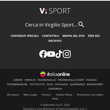
Cerca in Virgilio Sport...
CONTENUTI SPECIALI
CONTATTACI
MAPPA DEL SITO
FEED RSS
ARCHIVIO
LIBERO
VIRGILIO
PAGINEGIALLE
PAGINEGIALLE SHOP
PGCASA
PAGINEBIANCHE
TUTTOCITTÀ
DILEI
SIVIAGGIA
QUIFINANZA
BUONISSIMO
SUPEREVA
Chi siamo
Note Legali
Privacy
Cookie Policy
Preferenze sui cookie
Aiuto
© Italiaonline S.p.A. 2026
Direzione e coordinamento di Libero Acquisition S.á r.l.