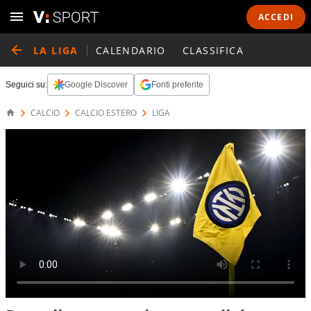
ACCEDI
LA LIGA
CALENDARIO
CLASSIFICA
Seguici su:
Google Discover
Fonti preferite
CALCIO
CALCIO ESTERO
LIGA