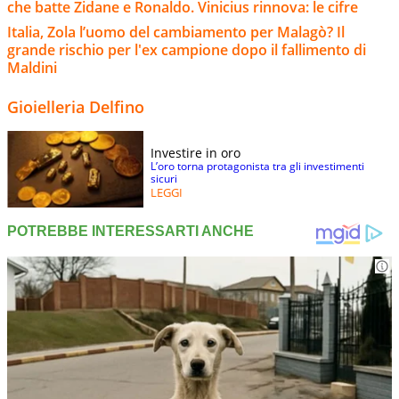
che batte Zidane e Ronaldo. Vinicius rinnova: le cifre
Italia, Zola l’uomo del cambiamento per Malagò? Il
grande rischio per l'ex campione dopo il fallimento di
Maldini
Gioielleria Delfino
Investire in oro
L’oro torna protagonista tra gli investimenti
sicuri
LEGGI