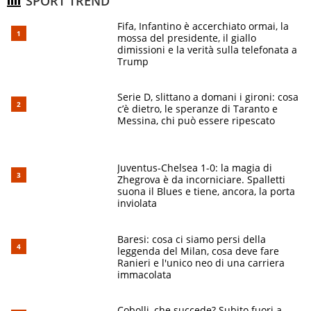
SPORT TREND
Fifa, Infantino è accerchiato ormai, la
mossa del presidente, il giallo
dimissioni e la verità sulla telefonata a
Trump
Serie D, slittano a domani i gironi: cosa
c’è dietro, le speranze di Taranto e
Messina, chi può essere ripescato
Juventus-Chelsea 1-0: la magia di
Zhegrova è da incorniciare. Spalletti
suona il Blues e tiene, ancora, la porta
inviolata
Baresi: cosa ci siamo persi della
leggenda del Milan, cosa deve fare
Ranieri e l'unico neo di una carriera
immacolata
Cobolli, che succede? Subito fuori a