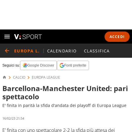
ACCEDI
EUROPA L.
CALENDARIO
CLASSIFICA
Seguici su:
Google Discover
Fonti preferite
CALCIO
EUROPA LEAGUE
Barcellona-Manchester United: pari
spettacolo
E' finita in parità la sfida d'andata dei playoff di Europa League
16/02/23 21:54
E’ finita con uno spettacolare 2-2 la sfida più attesa dei