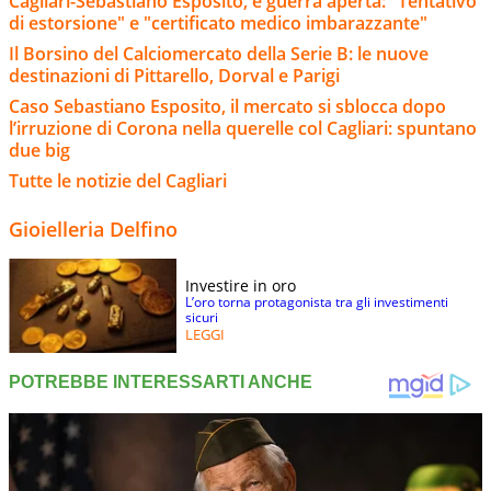
Cagliari-Sebastiano Esposito, è guerra aperta: "Tentativo
di estorsione" e "certificato medico imbarazzante"
Il Borsino del Calciomercato della Serie B: le nuove
destinazioni di Pittarello, Dorval e Parigi
Caso Sebastiano Esposito, il mercato si sblocca dopo
l’irruzione di Corona nella querelle col Cagliari: spuntano
due big
Tutte le notizie del Cagliari
Gioielleria Delfino
Investire in oro
L’oro torna protagonista tra gli investimenti
sicuri
LEGGI