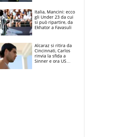
nero per gli arbitri
Italia, Mancini: ecco
gli Under 23 da cui
si può ripartire, da
Ekhator a Favasuli
Alcaraz si ritira da
Cincinnati, Carlos
rinvia la sfida a
Sinner e ora US
Open di nuovo a
rischio