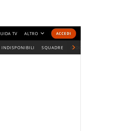
UIDA TV
ALTRO
ACCEDI
INDISPONIBILI
CALENDARI E CLASSIFICHE
SQUADRE
GIOCATORI SERIE A
ALTRI SPORT
MONDIALI 2026
OLIMPIADI
GOSSIP
LIFESTYLE