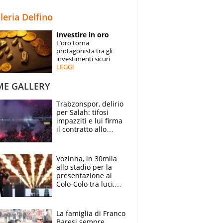
STORIE
lleria Delfino
SPECIALI
Investire in oro
L’oro torna
ESPERTI
protagonista tra gli
investimenti sicuri
LEGGI
CONTATTI
ME GALLERY
Trabzonspor, delirio
per Salah: tifosi
impazziti e lui firma
il contratto allo
stadio
Vozinha, in 30mila
allo stadio per la
presentazione al
Colo-Colo tra luci,
spettacolo, elicotteri
e paracadutisti
La famiglia di Franco
Baresi sempre