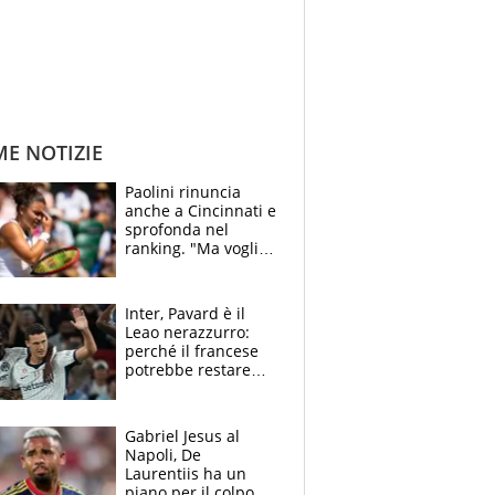
ME NOTIZIE
Paolini rinuncia
anche a Cincinnati e
sprofonda nel
ranking. "Ma voglio
essere al 100% allo
US Open"
Inter, Pavard è il
Leao nerazzurro:
perché il francese
potrebbe restare
alla corte di Chivu
Gabriel Jesus al
Napoli, De
Laurentiis ha un
piano per il colpo