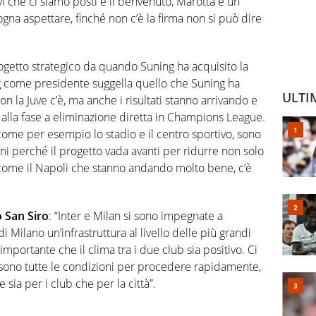
vi che ci siamo posti è il benvenuto, Marotta è un
na aspettare, finché non c’è la firma non si può dire
rogetto strategico da quando Suning ha acquisito la
g come presidente suggella quello che Suning ha
ULTI
con la Juve c’è, ma anche i risultati stanno arrivando e
 alla fase a eliminazione diretta in Champions League.
come per esempio lo stadio e il centro sportivo, sono
oni perché il progetto vada avanti per ridurre non solo
 come il Napoli che stanno andando molto bene, c’è
o San Siro
: “Inter e Milan si sono impegnate a
i Milano un’infrastruttura al livello delle più grandi
 importante che il clima tra i due club sia positivo. Ci
 sono tutte le condizioni per procedere rapidamente,
 sia per i club che per la città”.