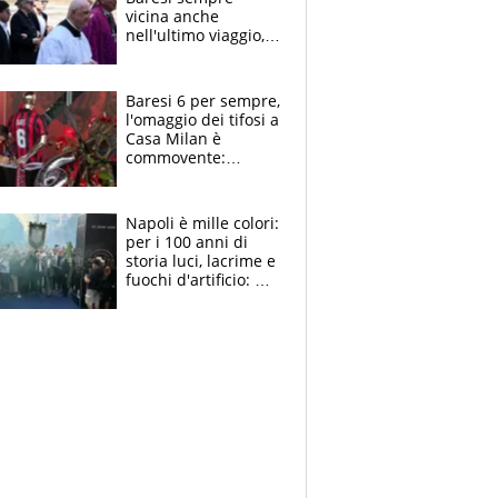
vicina anche
nell'ultimo viaggio,
la moglie Maura, i
figli e i suoi cari
circondati
Baresi 6 per sempre,
dall'affetto dei tifosi
l'omaggio dei tifosi a
Casa Milan è
commovente:
maglie, bandiere,
sciarpe, lacrime e
bigliettini
Napoli è mille colori:
per i 100 anni di
storia luci, lacrime e
fuochi d'artificio: De
Laurentiis salta al
coro anti-Juve