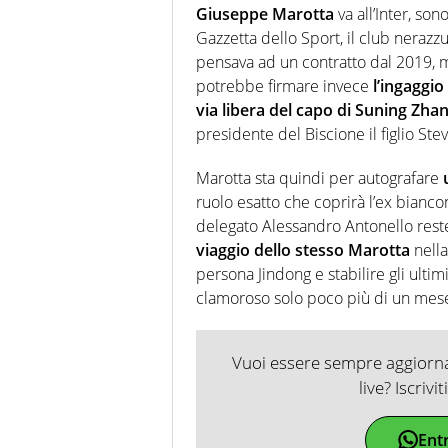
Giuseppe Marotta
va all’Inter, son
Gazzetta dello Sport, il club nerazz
pensava ad un contratto dal 2019, m
potrebbe firmare invece
l’ingaggio
via libera del capo di Suning Zha
presidente del Biscione il figlio Ste
Marotta sta quindi per autografare
ruolo esatto che coprirà l’ex bianc
delegato Alessandro Antonello rester
viaggio dello stesso Marotta
nella
persona Jindong e stabilire gli ulti
clamoroso solo poco più di un mese
Vuoi essere sempre aggiornat
live? Iscrivi
Ent