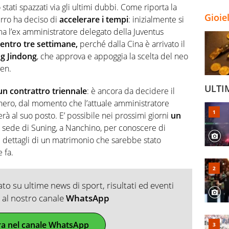
o stati spazzati via gli ultimi dubbi. Come riporta la
Gioie
urro ha deciso di
accelerare i tempi
: inizialmente si
a l’ex amministratore delegato della Juventus
 entro tre settimane,
perché dalla Cina è arrivato il
ng Jindong
, che approva e appoggia la scelta del neo
ven.
ULTI
un contrattro triennale
: è ancora da decidere il
onero, dal momento che l’attuale amministratore
à al suo posto. E’ possibile nei prossimi giorni
un
 sede di Suning, a Nanchino, per conoscere di
mi dettagli di un matrimonio che sarebbe stato
 fa.
o su ultime news di sport, risultati ed eventi
ti al nostro canale
WhatsApp
ra nel canale WhatsApp