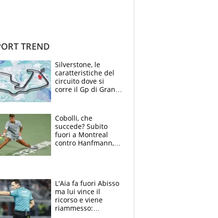
ORT TREND
Silverstone, le
caratteristiche del
circuito dove si
corre il Gp di Gran
Bretagna del
Motomondiale
Cobolli, che
succede? Subito
fuori a Montreal
contro Hanfmann,
per Flavio è tutta
colpa della tosse
L'Aia fa fuori Abisso
ma lui vince il
ricorso e viene
riammesso:
continua momento