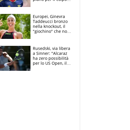
Champions: vendere
Lukaku, Lang e
Lucca
Europei, Ginevra
Taddeucci bronzo
nella knockout, il
"giochino" che non
le piace: "La Senna?
Oggi era pulita"
Rusedski, via libera
a Sinner: "Alcaraz
ha zero possibilità
per lo US Open, il
2026 forse è gà
finito per lui"