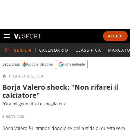
ACCEDI
SERIE A
CALENDARIO
CLASSIFICA
MARCATO
Seguici su:
Google Discover
Fonti preferite
CALCIO
SERIE A
Borja Valero shock: "Non rifarei il
calciatore"
"Ora mi godo tifosi e spogliatoio"
21/09/21 10:08
Borja Valero è il grande doppio ex della sfida di questa sera