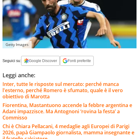
Getty Images
Seguici su:
Google Discover
Fonti preferite
Leggi anche:
Inter, tutte le risposte sul mercato: perché manca
l'esterno, perché Romero è sfumato, quale è il vero
obiettivo di Marotta
Fiorentina, Mastantuono accende la febbre argentina e
Adani impazzisce. Ma Antognoni ‘rovina la festa’ a
Commisso
Chi è Chiara Pellacani, 4 medaglie agli Europei di Parigi
2026, papà Giampaolo giornalista, mamma insegnante e
il fratello calciatore