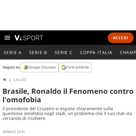
ACCEDI
SERIE A
SERIE B
SERIE C
COPPA ITALIA
CHAMP
Seguici su:
Google Discover
Fonti preferite
CALCIO
Brasile, Ronaldo il Fenomeno contro
l'omofobia
Il presidente del Cruzeiro si espone chiaramente sulla
questione omofobia negli stadi, un problema che il suo club sta
cercando di risolvere.
26/06/22 23:41