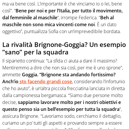
ma va bene così. L’importante è che vinciamo io o lei, bene
così”. “
Bene per noi e per l’Italia, per tutto il movimento,
dal femminile al maschile
“, irrompe Federica. “
Beh al
maschile non sono mica vincenti come noi
. È un dato
oggettivo”, puntualizza Sofia con un’imprevedibile bordata.
La rivalità Brignone-Goggia? Un esempio
“sano” per la squadra
Il siparietto continua: “La sfida ci aiuta a dare il massimo?
Mentiremmo a dire che non sia così, per me è uno sprone”,
ammette
Goggia. “Brignone sta andando fortissimo?
Anch’io
sto facendo grandi cose
, considerando l’infortunio
che ho avuto”, è un’altra piccola frecciatina lanciata in diretta
dalla campionessa bergamasca. “Siamo due persone molto
decise,
sappiamo lavorare molto per i nostri obiettivi e
questo penso sia un bell’esempio per tutta la squadra
“,
assicura Brignone. “Lavoriamo sodo, cerchiamo il dettaglio,
curiamo un po’ tutti gli aspetti e provando sempre a essere