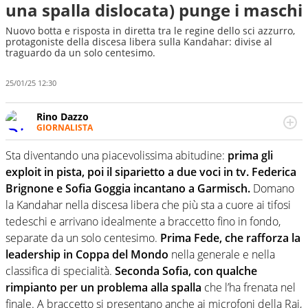
una spalla dislocata) punge i maschi
Nuovo botta e risposta in diretta tra le regine dello sci azzurro,
protagoniste della discesa libera sulla Kandahar: divise al
traguardo da un solo centesimo.
25/01/25 12:30
Rino Dazzo
GIORNALISTA
Se mai ci fosse modo di traslare il glossario del calcio in
una nicchia di esperti, lui ne farebbe parte. Non si perde
Sta diventando una piacevolissima abitudine:
prima gli
una svista arbitrale né gli umori social del mondo delle
exploit in pista, poi il siparietto a due voci in tv. Federica
curve
Brignone e Sofia Goggia incantano a Garmisch.
Domano
la Kandahar nella discesa libera che più sta a cuore ai tifosi
tedeschi e arrivano idealmente a braccetto fino in fondo,
separate da un solo centesimo.
Prima Fede, che rafforza la
leadership in Coppa del Mondo
nella generale e nella
classifica di specialità.
Seconda Sofia, con qualche
rimpianto per un problema alla spalla
che l’ha frenata nel
finale. A braccetto si presentano anche ai microfoni della Rai,