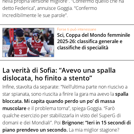
nella propria versione migliore”. “Confermo quello che ha
detto Federica”, annuisce Goggia. “Confermo
incredibilmente le sue parole”.
Forse ti può interessare
Sci, Coppa del Mondo femminile
2025-26: classifica generale e
classifiche di specialità
La verità di Sofia: “Avevo una spalla
dislocata, ho finito a stento”
Infine, stavolta da separate: “Nell’ultima parte non riuscivo a
star spianata, sono riuscita a finire la gara ma avevo la
spalla
bloccata. Mi capita quando perdo un po’ di massa
muscolare
e il problema torna”, spiega Goggia. “Farò
qualche esercizio per stabilizzarla in visto del SuperG di
domani e dei Mondiali”. Poi
Brignone: “Ieri in 15 secondi di
piano prendevo un secondo.
La mia miglior stagione?