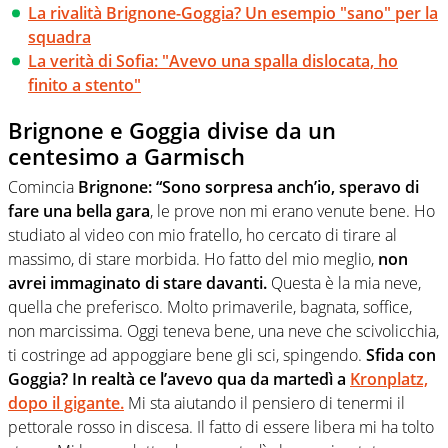
La rivalità Brignone-Goggia? Un esempio "sano" per la
squadra
La verità di Sofia: "Avevo una spalla dislocata, ho
finito a stento"
Brignone e Goggia divise da un
centesimo a Garmisch
Comincia
Brignone: “Sono sorpresa anch’io, speravo di
fare una bella gara
, le prove non mi erano venute bene. Ho
studiato al video con mio fratello, ho cercato di tirare al
massimo, di stare morbida. Ho fatto del mio meglio,
non
avrei immaginato di stare davanti.
Questa è la mia neve,
quella che preferisco. Molto primaverile, bagnata, soffice,
non marcissima. Oggi teneva bene, una neve che scivolicchia,
ti costringe ad appoggiare bene gli sci, spingendo.
Sfida con
Goggia? In realtà ce l’avevo qua da martedì a
Kronplatz,
dopo il gigante.
Mi sta aiutando il pensiero di tenermi il
pettorale rosso in discesa. Il fatto di essere libera mi ha tolto