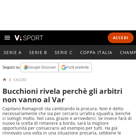
ACCEDI
SERIE A
SERIE B
SERIE C
COPPA ITALIA
CHAMP
Seguici su:
Google Discover
Fonti preferite
CALCIO
Bucchioni rivela perchè gli arbitri
non vanno al Var
Capitano Romagnoli sta cambiando la procura. Non è detto
necessariamente che sia per cercarsi un’altra squadra, benché
ci somigli molto. Nel caso, grazie e arrivederci. Se invece farà di
nuovo la scelta di rimanere a bordo, sarà la migliore
opportunità per consacrarsi ad esempio per tutti. Ha già
rinnovato una volta in una situazione precaria, sebbene le