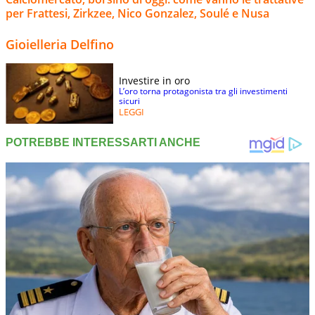
per Frattesi, Zirkzee, Nico Gonzalez, Soulé e Nusa
Gioielleria Delfino
Investire in oro
L’oro torna protagonista tra gli investimenti
sicuri
LEGGI