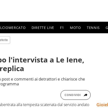
ALCIOMERCATO
DIRETTE LIVE
F1
MOTO
TENNIS
G
eferite
o l'intervista a Le Iene,
eplica
post e commenti ai detrattori e chiarisce che
 programma
CONDIVIDI
Gioie
bentrata alla tempesta scatenata dal servizio andato