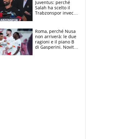
Juventus: perché
Salah ha scelto il
Trabzonspor invece
di un top club
Roma, perché Nusa
non arriverà: le due
ragioni e il piano B
di Gasperini. Novità
su Pellegrini e
Cacciamani