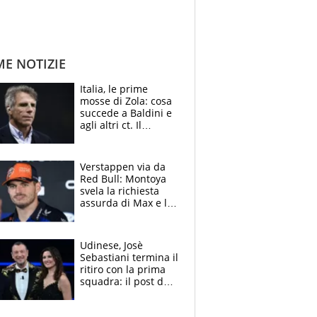
ME NOTIZIE
Italia, le prime
mosse di Zola: cosa
succede a Baldini e
agli altri ct. Il
Borussia tenta un
altro sgarbo agli
azzurri
Verstappen via da
Red Bull: Montoya
svela la richiesta
assurda di Max e lo
avverte: “Sicuro
Mercedes e
McLaren siano
Udinese, Josè
meglio?”
Sebastiani termina il
ritiro con la prima
squadra: il post del
figlio di Amadeus e
Sanremo sullo