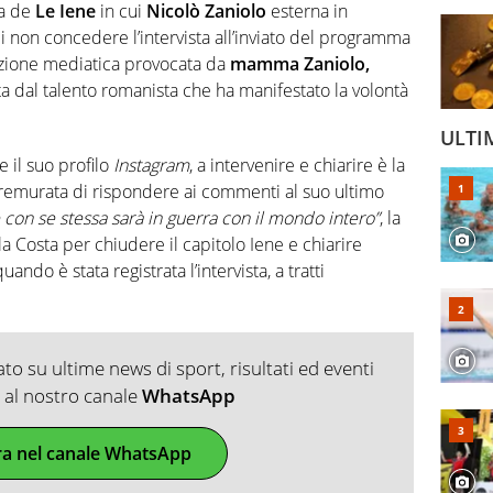
ta de
Le Iene
in cui
Nicolò Zaniolo
esterna in
di non concedere l’intervista all’inviato del programma
enzione mediatica provocata da
mamma Zaniolo,
ita dal talento romanista che ha manifestato la volontà
ULTI
il suo profilo
Instagram
, a intervenire e chiarire è la
premurata di rispondere ai commenti al suo ultimo
con se stessa sarà in guerra con il mondo intero”
, la
 Costa per chiudere il capitolo Iene e chiarire
ndo è stata registrata l’intervista, a tratti
o su ultime news di sport, risultati ed eventi
ti al nostro canale
WhatsApp
ra nel canale WhatsApp