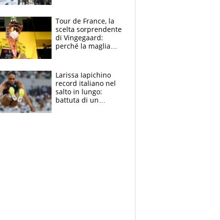
rito della Norvegia
di Haaland e
compagni
Tour de France, la
scelta sorprendente
di Vingegaard:
perché la maglia
gialla indossa la
mascherina, il
rischio da evitare
Larissa Iapichino
record italiano nel
salto in lungo:
battuta di un
centimetro mamma
Fiona May