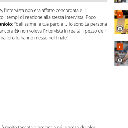
, l’intervista non era affatto concordata e il
o i tempi di reazione alla stessa intervista. Poco
niolo
: “bellissime le tue parole …io sono La persona
ncora 😊 non voleva l’intervista in realtà il pezzo dell
 ma loro lo hanno messo nel finale”.
è molto toccata e precisa a più riprese di voler