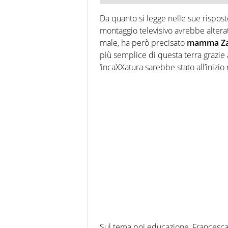
Da quanto si legge nelle sue risposte
montaggio televisivo avrebbe alterat
male, ha però precisato
mamma Za
più semplice di questa terra grazie a
‘incaXXatura sarebbe stato all’inizio
Sul tema poi educazione, Francesca 