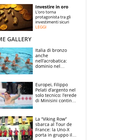
STORIE
Investire in oro
L’oro torna
SPECIALI
protagonista tra gli
investimenti sicuri
LEGGI
ESPERTI
ME GALLERY
CONTATTI
Italia di bronzo
anche
nell’acrobatica:
dominio nel
medagliere, ora
tocca a Ceccon, Curti
e compagni
Europei, Filippo
continuare
Pelati d’argento nel
solo tecnico: l’erede
di Minisini continua
a stupire, Los
Angeles è già nel
mirino
La “Viking Row”
sbarca al Tour de
France: la Uno-X
porta in gruppo il