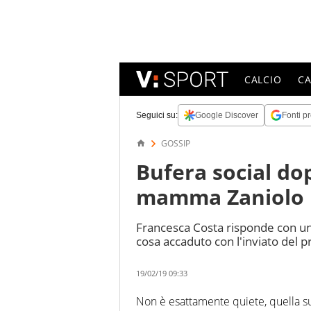
CALCIO
C
Seguici su:
Google Discover
Fonti pr
GOSSIP
Bufera social dop
mamma Zaniolo r
Francesca Costa risponde con un 
cosa accaduto con l'inviato del
19/02/19 09:33
Non è esattamente quiete, quella su