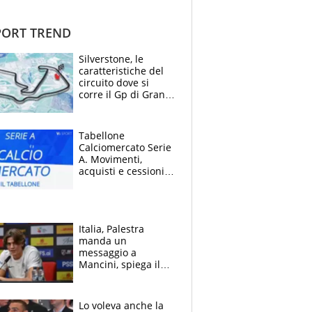
ORT TREND
Silverstone, le
caratteristiche del
circuito dove si
corre il Gp di Gran
Bretagna del
Motomondiale
Tabellone
Calciomercato Serie
A. Movimenti,
acquisti e cessioni:
estate 2026-27
Italia, Palestra
manda un
messaggio a
Mancini, spiega il
motivo del no
all’Inter e lancia
l'alleanza con
Lo voleva anche la
Donnarumma