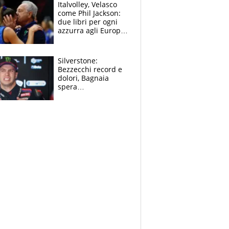
sfondo
Italvolley, Velasco
come Phil Jackson:
due libri per ogni
azzurra agli Europei.
Quello per Sylla è
“geniale”
Silverstone:
Bezzecchi record e
dolori, Bagnaia
spera
nell'antidolorifico,
Marquez si tira fuori
e vota Aprilia