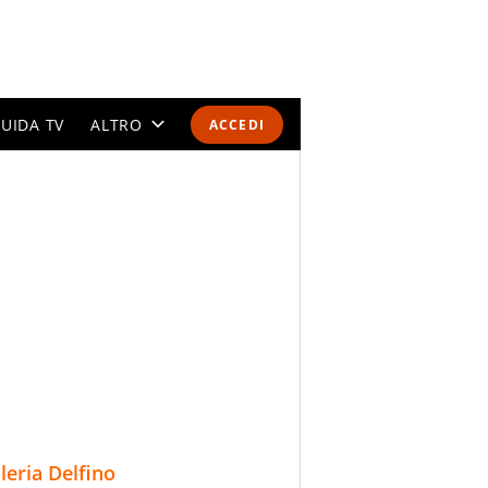
UIDA TV
ALTRO
ACCEDI
CALENDARI E CLASSIFICHE
ALTRI SPORT
MONDIALI 2026
OLIMPIADI
GOSSIP
LIFESTYLE
lleria Delfino