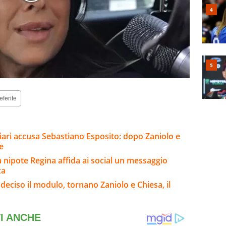
eferite
gliari accusa Sebastiano Esposito: dopo Zaniolo e
e
a nipote Regina affida ai social un messaggio
za
 deciso il modulo, tornano Zaniolo e Chiesa, il